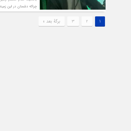
چراکه دشمنان در این زمینه
1
2
3
برگهٔ بعد »