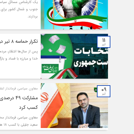
یک کارشناس مسائل سیاسی 
جنوب و شمال کشور برای ح
بردارند.
11
تکرار حماسه ۸ تیر در جمعه پیش‌رو/ مازندرانی‌ها دوباره می‌آیند
تیر
خدا و مبارزه با فساد و باز
09
معاون سیاسی فرماندار اعلا
تیر
مشارکت 49
کسب کرد
سعید جلیلی با کسب 18 هزار و 346 رای بیشترین آرا در محمودآباد را به دست آورد.