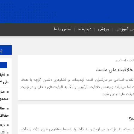
می آموزشی
ورزشی
درباره ما
تماس با ما
پر
قلاب اسلامی:
 خلاقیت ملی ماست
افز
انقلاب اسلامی در مازندران گفت: تهدیدات و فشارهای دشمن اگرچه با هدف
طی ۳ ماه امسال
 اما می‌تواند زمینه‌ساز خلاقیت، نوآوری و اتکا به ظرفیت‌های داخلی و در نهایت
مدی
شرفت ملی تبدیل شود.
محمودآ
سال
حفاظت
َة»؟
تبع
است، نه عزّت را می‌فهمد و نه ذلّت را. اساساً مفاهیمی چون عزّت و ذلّت،
و اشرا