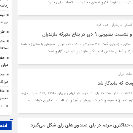
نسانی، در منظومه فکری انسانِ محدود به اقتصاد، جایی ندارد.
ریاس
نیم
می‌شو
استان مازندران اعلام کرد؛
طرح
مدی
مدیرکل اوقاف و امور خیریه استان مازندران، گفت: ۳۵ همایش و نشست بصیرتی همزمان با سالروز حماسه
استعف
حضو
میان د
ملت ایران؛
عمل
می‌شو
مت که ماندگار شد
غاف
تقاد و تفکر است که باید در خون هر ایرانی جریان داشته باشد، سردار دل‌ها
محمود
 تربیت حاج قاسم‌های کوچک، رویش و اُمیدی در قلب ملت ایران خواهد بود.
 far.
ت حداکثری مردم در پای صندوق‌های رای شکل می‌گیرد
انتخ