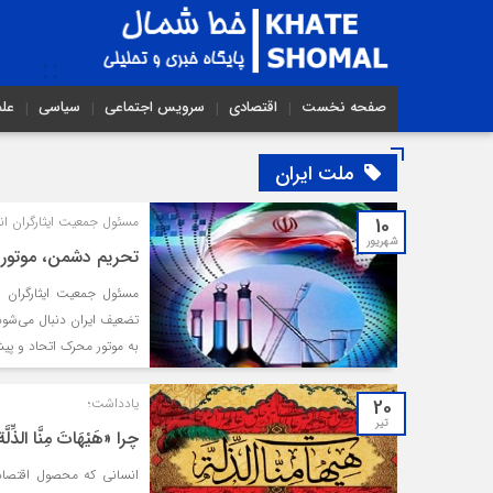
صفحه نخست
اقتصادی
سرویس اجتماعی
سیاسی
عل
ملت ایران
10
مسئول جمعیت ایثارگران ان
شهریور
تحریم دشمن، موتور
مسئول جمعیت ایثارگران 
تضعیف ایران دنبال می‌شود،
به موتور محرک اتحاد و پی
20
یادداشت؛
تیر
چرا «هَیْهَاتَ مِنَّا الذِّلّ
انسانی که محصول اقتصاد 