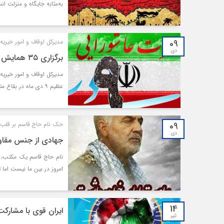
به‌مثابه جایگاه و منزلت ا
09
مدیرکل اوقاف و امور خیریه 
دی
برگزاری ۳۵ همایش و نشست بصیرتی ۹ دی در بقاع متبرکه مازندران
عظیم ۹ دی ماه در بقاع متبرکه و آستان مقدس امامزادگان مازندران درحال برگزاری است.
09
حک نام حاج قاسم بر قلب‌ 
دی
جهادی از جنس مقاو
نام حاج قاسم یک مکتب، اع
امروز در بین ما نیست اما
14
ایران قوی با مشارک
تیر