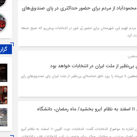
محمودآباد از مردم برای حضور حداکثری در پای صندوق‌های
ز مردم فهیم این شهرستان برای حضور پُر شور در انتخابات پیش‌رو که صبح جمعه
گزا
عفین:
رییس سازمان بسیج مستضعفین 8 تیرماه را روز، خلق حماسه‌ای بی‌نظیر از ملت ایران پای صندوق‌های رای
انتخابات عزت آفرینِ ۱۱ اسفند به نظام آبرو بخشید/ ماه رمضان، دانشگاه
امام جمعه محمودآباد ضمن اشاره به موضوع انتخابات، گفت: انتخابات عزت آفرینِ ۱۱ اسفند به نظام آبرو
بخشید، مقام معظم رهبری اصرار ورزیدن و سفارش موکد برای حضور در این انتخابات اخیر داشته‌‎اند،