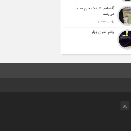
آقاجانم؛ شیفت حرم به ما
می‌رسد
بهناز مقدس
چادرِ نذری بهار