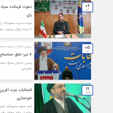
07
دعوت فرمانده سپاه 
تیر
رای
فرمانده سپاه محمودآباد ا
8 تیرماه برگزار می‌شود، دعوت کرد.
05
رییس سازمان بسیج مستض
تیر
8 تیر؛ خلق حماسه‌ای بی‌نظیر از ملت ایران در انتخابات خواهد بود
اعلام کرد.
19
اسفند
خودسازی