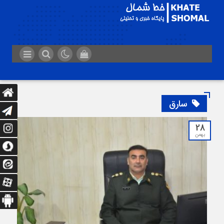
سارق
28
بهمن