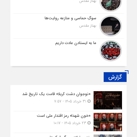
بهناز مقدس
سوگِ حماسی و منازعه روایت‌ها
بهناز مقدس
ما به ایستادن عادت داریم
گزارش
«نوجوان دشت کربلا» قامت یک تاریخ شد
31 خرداد 1405 - 7:57
«خون شهدا» رمز اقتدار ملی است
23 خرداد 1405 - 10:17