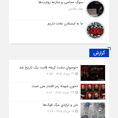
سوگِ حماسی و منازعه روایت‌ها
بهناز مقدس
ما به ایستادن عادت داریم
گزارش
«نوجوان دشت کربلا» قامت یک تاریخ شد
31 خرداد 1405 - 7:57
«خون شهدا» رمز اقتدار ملی است
23 خرداد 1405 - 10:17
خزر و تراژدی مرگ فوک‌ها
18 خرداد 1405 - 8:26