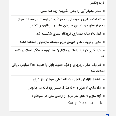
فریدونکنار
خطر نیلوفر آبی را جدی بگیریم/ زیبا اما سمی!!
دانشکده فنی و حرفه ای محمودآباد در لیست موسسات مجاز
آموزش‌های دریانوردی سازمان بنادر و دریانوردی کشور
قفل ۳۸ ساله بهسازی فرودگاه ساری شکسته شد
مدیران بی‌برنامه و کم‌رمق برای توسعه مازندران استعفا دهند
لایه‌نگاری در تپه باستانی قلاکتی/ سه دوره فرهنگی اسلامی کشف
شد
فاز یک مرکز بازپروری و ترک اعتیاد بابل با هزینه ۲۵۰ میلیارد ریالی
احداث شد
هشدار افزایش قابل ملاحظه دمای هوا در مازندران
آزادسازی 3 هزار و 500 متر از بستر رودخانه در چالوس
آزادسازی 7 هزار متر مربع از اراضی ملی در سوادکوه
Sorry. No data so far.