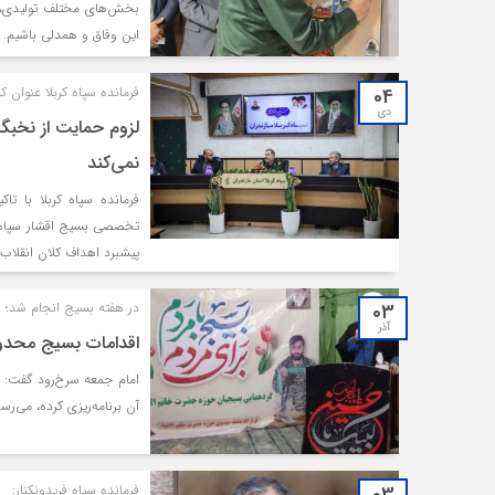
بخش‌های مختلف تولیدی، ص
این وفاق و همدلی باشیم.
04
فرمانده سپاه کربلا عنوان کر
دی
لزوم حمایت از نخبگا
نمی‌کند
فرمانده سپاه کربلا با تا
تخصصی بسیج اقشار سپاه 
پیشبرد اهداف کلان انقلاب 
03
در هفته بسیج انجام شد؛
آذر
اقدامات بسيج محدو
امام جمعه سرخ‌رود گفت: 
آن برنامه‌ریزی کرده، می‌رسد
فرمانده سپاه فریدونکنار: