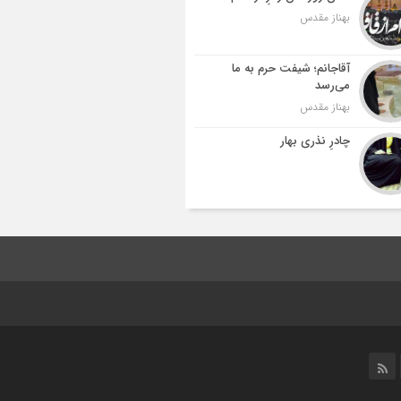
بهناز مقدس
آقاجانم؛ شیفت حرم به ما
می‌رسد
بهناز مقدس
چادرِ نذری بهار