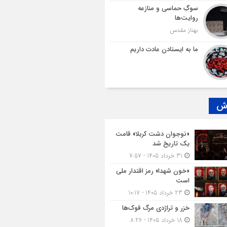
سوگِ حماسی و منازعه
روایت‌ها
بهناز مقدس
ما به ایستادن عادت داریم
رش
«نوجوان دشت کربلا» قامت
یک تاریخ شد
31 خرداد 1405 - 7:57
«خون شهدا» رمز اقتدار ملی
است
23 خرداد 1405 - 10:17
خزر و تراژدی مرگ فوک‌ها
18 خرداد 1405 - 8:26