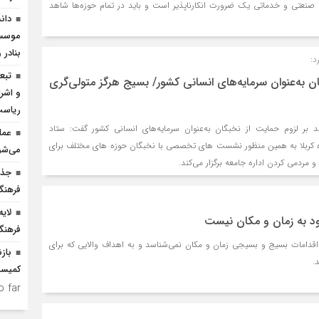
نعتی و خدماتی یک ضرورت انکارناپذیر است و باید در تمام حوزه‌ها شاهد
دان
موسسا
بنادر 
د:
تبع
ن به‌عنوان سرمایه‌های انسانی کشور/ بسیج هرگز متولی‌گری
و اشرا
ریاس
کید بر لزوم حمایت از نخبگان به‌عنوان سرمایه‌های انسانی کشور گفت: ستاد
عمل
کربلا به همین منظور نشست های تخصصی با نخبگان حوزه های مختلف برای
می‌شو
و مردمی کردن اداره جامعه برگزار می‌کند.
جذب
فرهنگ
لای
د به زمان و مکان نیست
فرهنگ
اقدامات بسیج و بسیجی زمان و مکان نمی‌شناسد و به اهداف والایی که برای
باز
.
کمیسی
 far.