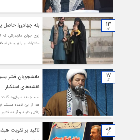
13
بله جهادی! حاصل یک
تیر
زوج جوان مازندرانی که 
مشترکشان را برای خوشبختی
17
دانشجویان قشر بسیار
آذر
نقشه‌های استکبار
امام جمعه سرخ‌رود گفت: ق
هم از این قاعده مستثنا 
بالایی دارند و آینده کشور 
06
تاکید بر تقویت هیئ
آذر