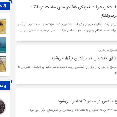
انتخ
آرمان بسیج، جهانی است/ پیشرفت فیزیکی 55 درصدی ساخت درمانگاه
یدونکنار
با بیان اینکه آرمان بسیج جهانی است، تصریح کرد: هوشمندی امام خمینی(ره) در
رانه مقام معظم رهبری در جهت دادن حرکت بسیج موجب سربلندی این نهاد
سیج مازندران:
توای دیجیتال در مازندران برگزار می‌شود
یج مازندران از برگزاری ششمین رویداد ملی تولید محتوای دیجیتال همزمان با
اد.
یاد
گزار می‌شود.