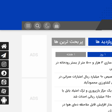
بازدید ها
پر بحث ترین ها
1 روز
1 هفته
آزادسازی 3 هزار و 500 متر از بستر رودخانه در
س
تخصیص 90 میلیارد ریال اعتبارات عمرانی در
شاورزی محمودآباد
یک مرکز بازپروری و ترک اعتیاد بابل با
 شد
ار افزایش قابل ملاحظه دمای هوا در
ان