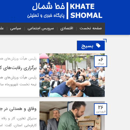
صفحه نخست
اقتصادی
سرویس اجتماعی
سیاسی
عل
بسیج
06
رئیس هیأت ورزش‌های همگا
مرداد
برگزاری رقابت‌های 
رئیس هیأت ورزش‌های همگا
نیمه نخست شهریورماه سال
26
وفاق و همدلی در جام
فروردین
مدیرکل تعاون، کار و رفاه
کارفرمایی استان، گفت: ام