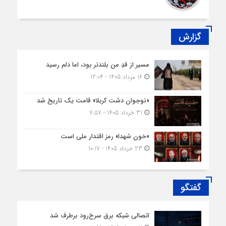
گزارش
مسیر از قدِ من بلندتر بود، اما دلم رسید
16 مرداد 1405 - 12:04
«نوجوان دشت کربلا» قامت یک تاریخ شد
31 خرداد 1405 - 7:57
«خون شهدا» رمز اقتدار ملی است
23 خرداد 1405 - 10:17
گفتگو
اتصالی شبکه برق سرخ‌رود برطرف شد