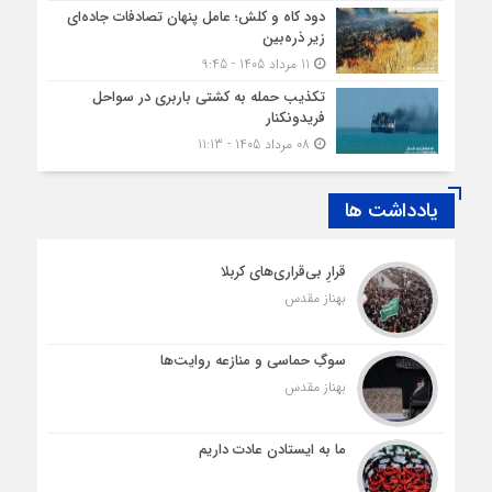
دود کاه و کلش؛ عامل پنهان تصادفات جاده‌ای
زیر ذره‌بین
11 مرداد 1405 - 9:45
تکذیب حمله به کشتی باربری در سواحل
فریدونکنار
08 مرداد 1405 - 11:13
یادداشت ها
قرارِ بی‌قراری‌های کربلا
بهناز مقدس
سوگِ حماسی و منازعه روایت‌ها
بهناز مقدس
ما به ایستادن عادت داریم