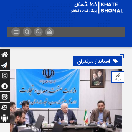
استاندار مازندران
06
مرداد