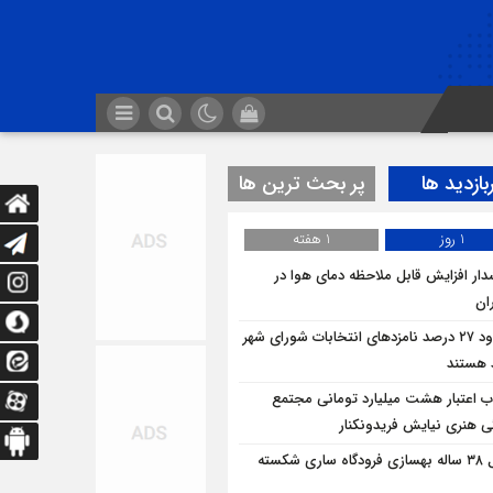
بازدید ها
پر بحث ترین ها
1 روز
1 هفته
ار افزایش قابل ملاحظه دمای هوا در
ان
حدود ۲۷ درصد نامزدهای انتخابات شورای شهر
د هستند
 اعتبار هشت میلیارد تومانی مجتمع
ی هنری نیایش فریدونکنار
قفل ۳۸ ساله بهسازی فرودگاه ساری شکسته