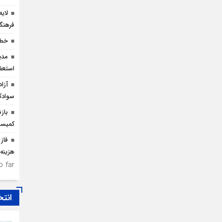
لای
فرهنگ
خطر
مدی
استعف
سوادک
باز
کمیسی
فاز 
هزینه ۲۵۰ میلیارد ریالی احداث
 far.
انتخ