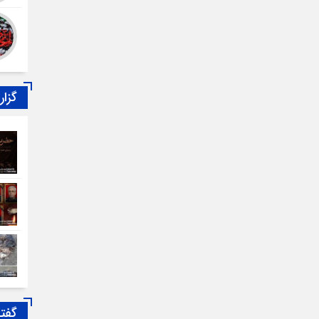
گزا
گفت