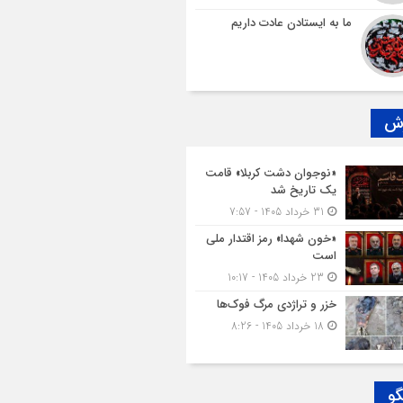
ما به ایستادن عادت داریم
رش
«نوجوان دشت کربلا» قامت
یک تاریخ شد
31 خرداد 1405 - 7:57
«خون شهدا» رمز اقتدار ملی
است
23 خرداد 1405 - 10:17
خزر و تراژدی مرگ فوک‌ها
18 خرداد 1405 - 8:26
گو