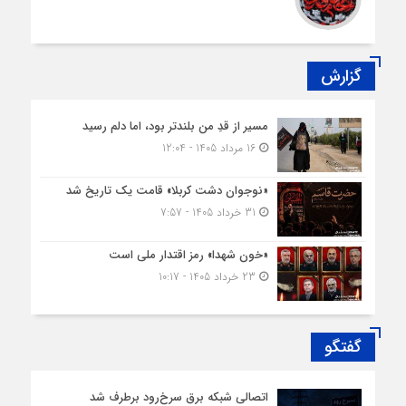
گزارش
مسیر از قدِ من بلندتر بود، اما دلم رسید
16 مرداد 1405 - 12:04
«نوجوان دشت کربلا» قامت یک تاریخ شد
31 خرداد 1405 - 7:57
«خون شهدا» رمز اقتدار ملی است
23 خرداد 1405 - 10:17
گفتگو
اتصالی شبکه برق سرخ‌رود برطرف شد