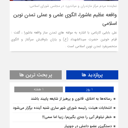
نماینده مردم مرکز مازندران و میاندورد در مجلس شورای اسلامی:
واقعه عظیم عاشورا، الگوی علمی و عملی تمدن نوین
اسلامی
علی بابایی کارنامی با اشاره به مولفه های تمدن ساز واقعه عاشورا ، گفت :
قیام خونین حضرت سیدالشهداء (ع) و یاران باوفایش سرآغاز و الگوی
منحصربفرد تمدن نوین اسلامی است .
پربازدید ها
پر بحث ترین ها
1 روز
1 هفته
رسانه‌ها به اخلاق، قانون و پرهیز از شایعه پایبند باشند
انتخابات هیئت رئیسه شورای شهر ساری شنبه آینده برگزار می‌شود
خطر نیلوفر آبی را جدی بگیریم/ زیبا اما سمی!!
دستگیری عضو داعش در جویبار