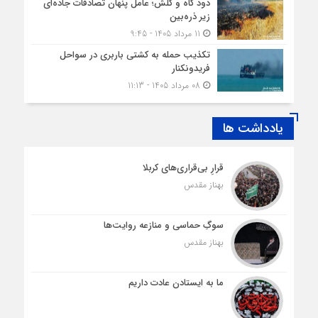
دود کاه و کلش؛ عامل پنهان تصادفات جاده‌ای
زیر ذره‌بین
11 مرداد 1405 - 9:45
تکذیب حمله به کشتی باربری در سواحل
فریدونکنار
08 مرداد 1405 - 11:13
یادداشت ها
قرارِ بی‌قراری‌های کربلا
بهناز مقدس
سوگِ حماسی و منازعه روایت‌ها
بهناز مقدس
ما به ایستادن عادت داریم