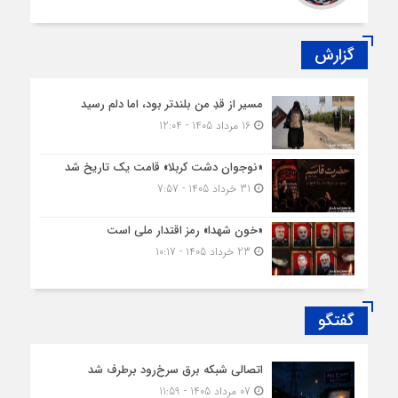
گزارش
مسیر از قدِ من بلندتر بود، اما دلم رسید
16 مرداد 1405 - 12:04
«نوجوان دشت کربلا» قامت یک تاریخ شد
31 خرداد 1405 - 7:57
«خون شهدا» رمز اقتدار ملی است
23 خرداد 1405 - 10:17
گفتگو
اتصالی شبکه برق سرخ‌رود برطرف شد
07 مرداد 1405 - 11:59