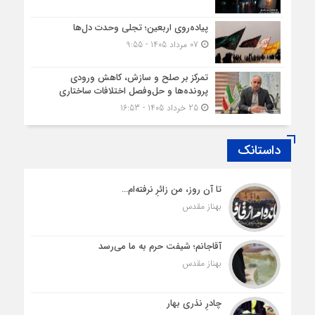
پیاده‌روی اربعین؛ تجلی وحدت دل‌ها
07 مرداد 1405 - 9:55
تمرکز بر صلح و سازش، کاهش ورودی
پرونده‌ها و حل‌وفصل اختلافات ساختاری
25 خرداد 1405 - 16:53
داستانک
تا آن روز، من زائرِ نرفته‌ام…
بهناز مقدس
آقاجانم؛ شیفت حرم به ما می‌رسد
بهناز مقدس
چادرِ نذری بهار