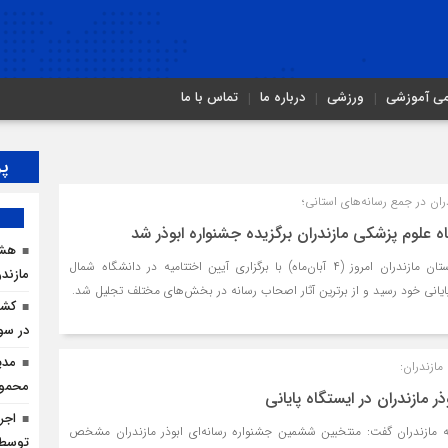
می آموزشی
ورزشی
درباره ما
تماس با ما
پر
ران در جمع رسانه‌های استانی؛
 علوم پزشکی مازندران برگزیده جشنواره ابوذر شد
هشد
جشنواره رسانه‌ای ابوذر استان مازندران امروز (۴ آبان‌ماه) با برگزاری آیین اختتامیه در دانشگاه شمال
مازندر
ایانی خود رسید و از برترین آثار اصحاب رسانه در بخش‌های مختلف تجلیل شد.
در سو
مدی
ازندران:
محمودآ
 مازندران در ایستگاه پایانی
 مازندران گفت: منتخبین ششمین جشنواره رسانه‌ای ابوذر مازندران مشخص
توسط ا