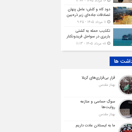
16 مرداد 1405 - 12:04
دود کاه و کلش؛ عامل پنهان
تصادفات جاده‌ای زیر ذره‌بین
11 مرداد 1405 - 9:45
تکذیب حمله به کشتی
باربری در سواحل فریدونکنار
08 مرداد 1405 - 11:13
داشت ها
قرارِ بی‌قراری‌های کربلا
بهناز مقدس
سوگِ حماسی و منازعه
روایت‌ها
بهناز مقدس
ما به ایستادن عادت داریم