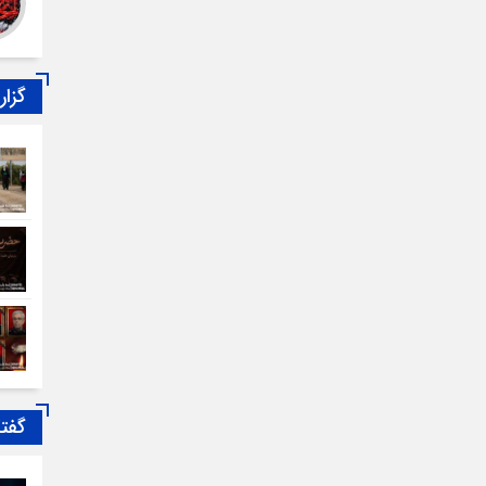
گزا
گفت