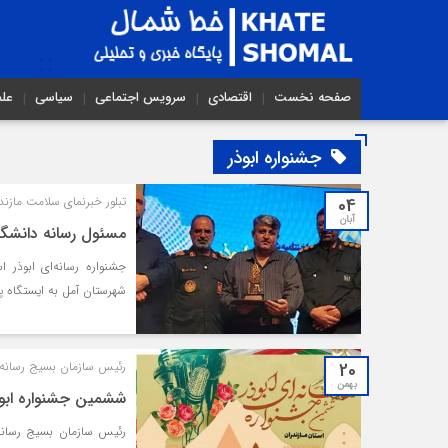
صفحه نخست
اقتصادی
سرویس اجتماعی
سیاسی
عل
جشنواره ابوذر
04
تبلور خبرنمای سلامت مازند
آبان
مسئول رسانه دانشگاه
شهرستان آمل به ایستگاه پ
20
رئیس سازمان بسیج رسانه م
بهمن
ششمین جشنواره ابوذر
رئیس سازمان بسیج رسانه