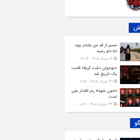
رش
مسیر از قدِ من بلندتر بود،
اما دلم رسید
16 مرداد 1405 - 12:04
«نوجوان دشت کربلا» قامت
یک تاریخ شد
31 خرداد 1405 - 7:57
«خون شهدا» رمز اقتدار ملی
است
23 خرداد 1405 - 10:17
گو