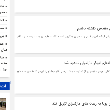
غاف
محمود
آغا
ع مقدس داشته باشیم
مسیر
برپ
بیان اینکه امروز قرن و عصر روایتگری است، گفت: باید روایت درست از دفاع
حضو
میان د
سال
ه‌ای ابوذر مازندران تمدید شد
حفاظت
 far.
دبیر پنجمین جشنواره رسانه‌ای ابوذر مازندران از تمدید مهلت ارسال آثار جشنواره ابوذر تا ۱۰ دی ماه خبر
انتخ
پویا به رسانه‌های مازندران تزریق کند