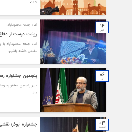
شدند.
14
امام‌ جمعه محمودآباد:
مهر
روایت درست از دفا
امام جمعه محمودآباد با 
مقدس داشته باشیم.
06
پنجمین جشنواره رسان
دی
داد.
03
جشنواره ابوذر؛ نقشی 
اسفند