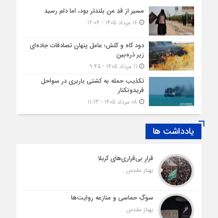
مسیر از قدِ من بلندتر بود، اما دلم رسید
16 مرداد 1405 - 12:04
دود کاه و کلش؛ عامل پنهان تصادفات جاده‌ای
زیر ذره‌بین
11 مرداد 1405 - 9:45
تکذیب حمله به کشتی باربری در سواحل
فریدونکنار
08 مرداد 1405 - 11:13
یادداشت ها
قرارِ بی‌قراری‌های کربلا
بهناز مقدس
سوگِ حماسی و منازعه روایت‌ها
بهناز مقدس