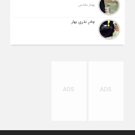
بهناز مقدس
چادرِ نذری بهار