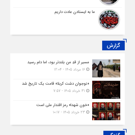
ما به ایستادن عادت داریم
گزارش
مسیر از قدِ من بلندتر بود، اما دلم رسید
16 مرداد 1405 - 12:04
«نوجوان دشت کربلا» قامت یک تاریخ شد
31 خرداد 1405 - 7:57
«خون شهدا» رمز اقتدار ملی است
23 خرداد 1405 - 10:17