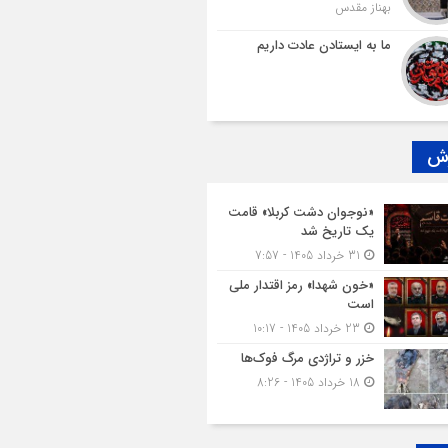
بهناز مقدس
ما به ایستادن عادت داریم
رش
«نوجوان دشت کربلا» قامت
یک تاریخ شد
31 خرداد 1405 - 7:57
«خون شهدا» رمز اقتدار ملی
است
23 خرداد 1405 - 10:17
خزر و تراژدی مرگ فوک‌ها
18 خرداد 1405 - 8:26