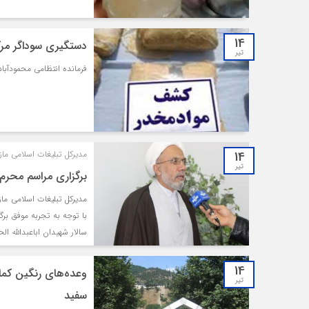
14
دستگیری سوداگر مرگ
تیر
فرمانده انتظامی محمودآباد از دست
14
مدیرکل تبلیغات اسلامی ماز
تیر
برگزاری مراسم محرم 1443 با رعایت دقیق پروتکل‌های بهداش
مدیرکل تبلیغات اسلامی ما
با توجه به تجربه موفق بر
سالار شهیدان اباعبدالله الحسین و یا
14
وعده‌های رنگین کما
تیر
سفید