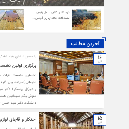
دود کاه و کلش؛ عامل پنهان
تصادفات جاده‌ای زیر ذره‌بین...
آخرین مطالب
16
با حضور اعضای بنیاد تشکی
تیر
برگزاری اولین نشس
سلیمانی(نماینده ولی فقیه 
و دبیرکل یونسکو)، دکتر سی
مهوش‌بیگم سلیمانیان همس
دانشگاه، دکتر سید حسن حس
15
احتکار و قاچاق لوازم
تیر