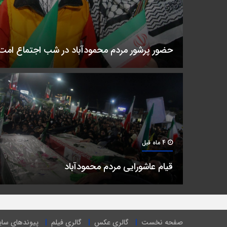
حضور پرشور مردم محمودآباد در شب اجتماع امت 
4 ماه قبل
قیام عاشورایی مردم محمودآباد
صفحه نخست
گالری عکس
گالری فیلم
پیوندهای سا