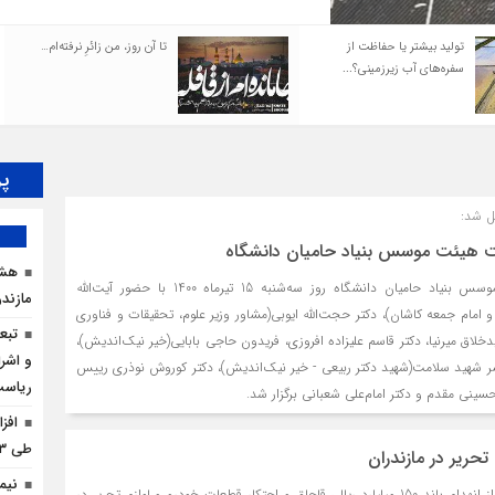
تولید بیشتر یا حفاظت از
تا آن روز، من زائرِ نرفته‌ام…
سفره‌های آب زیرزمینی؟...
پر
ل شد:
ت هیئت موسس بنیاد حامیان دانشگاه
هشد
نخستین نشست هیات موسس بنیاد حامیان دانشگاه روز سه‌شنبه 15 تیرماه 1400 با حضور آیت‌الله
مازندر
و امام جمعه کاشان)، دکتر حجت‌الله ایوبی(مشاور وزیر علوم، تحقیقات و فناوری
تبع
دخلاق میرنیا، دکتر قاسم علیزاده‌ افروزی، فریدون حاجی بابایی(خیر نیک‌اندیش)،
و اشرا
ر شهید سلامت(شهید دکتر ربیعی - خیر نیک‌اندیش)، دکتر کوروش نوذری رییس
ریاس
ینی مقدم و دکتر امام‌علی شعبانی برگزار شد.
افز
طی ۳ ماه امسال
 تحریر در مازندران
نیم
فرمانده انتظامی مازندران از انهدام باند 150 میلیارد ریالی قاچاق و احتکار قطعات خودرو و لوازم تحریر در