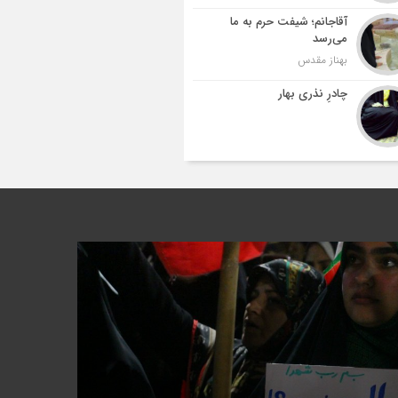
آقاجانم؛ شیفت حرم به ما
می‌رسد
بهناز مقدس
چادرِ نذری بهار