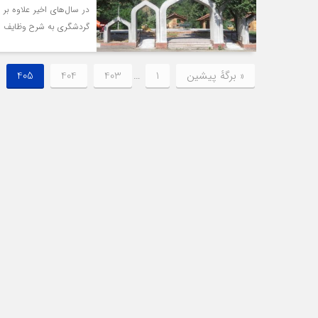
در سال‌های اخیر علاوه بر
گردشگری به شرح وظایف و
« برگه‌ٔ پیشین
1
…
403
404
405
4 ماه قبل