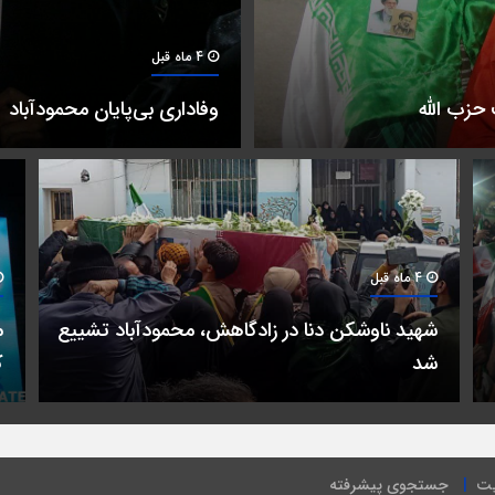
4 ماه قبل
حزب الله
وفاداری بی‌پایان محمودآباد
4 ماه قبل
شهید ناوشکن دنا در زادگاهش، محمودآباد تشییع
م
شد
ک
یت
جستجوی پیشرفته