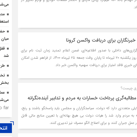
می‌شو
د.
مدی
استعف
حضو
میان د
خبرنگاران برای دریافت واکسن کرونا
زاری‌های داخلی با صدور اطلاعیه‌ای، ضمن اعلام تمدید زمان ثبت نام برای
شد
واکسیناسیون خبرنگاران از روز یکشنبه ۲۰ تیرماه تا پایان وقت جمعه ۲۵ تیرماه ۱۴۰۰، از فراهم شدن امکان
‌های خبری فاقد امتیاز برای دریافت سهمیه واکسن خبر داد.
طرح
بخش ک
برق چیست؟
عمل
البه‌گری پرداخت خسارات به مردم و تدابیر آینده‌نگرانه
می‌شو
 far.
ایلی متعددی دارد که دولت، سیاستگزاران و مجلس باید پاسخگو باشند و رنج،
به مردم وارد شد را هیات دولت بی هیچ بهانه‌ای با تعیین منابع مالی قابل
عمل جبران کنند و برای اصلاح الگو مصرف نیز تدبیری کنند.
انتخ