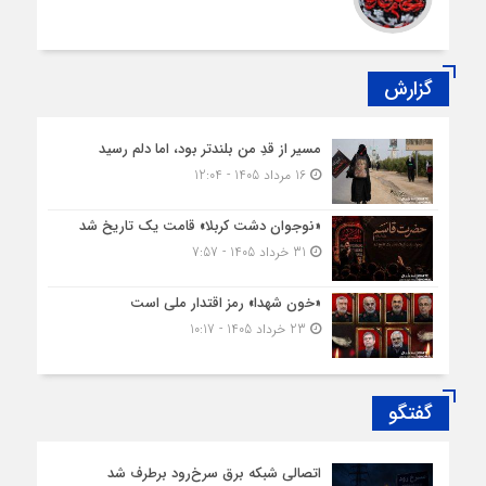
گزارش
مسیر از قدِ من بلندتر بود، اما دلم رسید
16 مرداد 1405 - 12:04
«نوجوان دشت کربلا» قامت یک تاریخ شد
31 خرداد 1405 - 7:57
«خون شهدا» رمز اقتدار ملی است
23 خرداد 1405 - 10:17
گفتگو
اتصالی شبکه برق سرخ‌رود برطرف شد