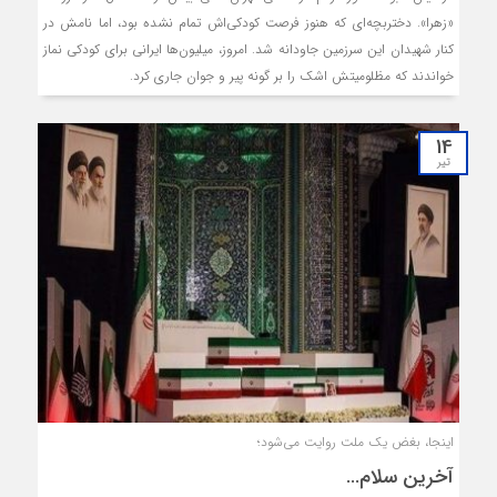
«زهرا». دختربچه‌ای که هنوز فرصت کودکی‌اش تمام نشده بود، اما نامش در
کنار شهیدان این سرزمین جاودانه شد. امروز، میلیون‌ها ایرانی برای کودکی نماز
خواندند که مظلومیتش اشک را بر گونه پیر و جوان جاری کرد.
14
تیر
اینجا، بغض یک ملت روایت می‌شود؛
آخرین سلام…