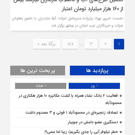
از ۱۶۰ هزار میلیارد تومان اعتبار
نشست خبری بهزاد برارزاده مدیرعامل شرکت آبفا مازندران با حضور معاونان
شرکت و خبرنگاران غرب استان در نوشهر برگزار شد
1
2
3
…
187
برگهٔ بعد »
پربازدید ها
پر بحث ترین ها
1 روز
1 هفته
فعالیت 2 بانک نشاء همراه با کشت مکانیزه 10 هزار هکتاری در
محمودآباد
تصادف زنجیره‌ای در محمودآباد ۱ فوتی و ۳ مصدوم داشت
دستگیری عضو داعش در جویبار
خطر نیلوفر آبی را جدی بگیریم/ زیبا اما سمی!!