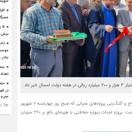
شهرست
افز
عصرگاه
5 
بیش از 3 هزار میلیارد افتتاح 
دان
موسسا
بنادر 
تعداد بست
2023
به گزارش “خط شمال” محسن کبود فیروزجایی در آیین افتتاح و کلنگ‌زنی پروژه‌های عمرانی که صبح روز چهارشنبه 7 شهریور
 far.
ماه با حضور مسئولان شهرستانی و شهر برگزار شد، اظهار داشت: پروژه احداث دیواره حفاظتی با هزینه‌ای بالغ بر 360 میلیارد