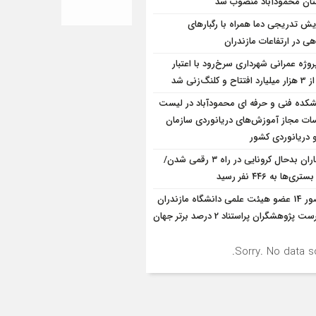
ان محمودآباد منصوب شد
ایش تدریجی دما همراه با رگبارهای
ی در ارتفاعات مازندران
پروژه‌ عمرانی شهرداری سرخ‌رود با اعتبار
و کلنگ‌زنی شد
شکده فنی و حرفه ای محمودآباد در لیست
ت مجاز آموزش‌های دریانوردی سازمان
و دریانوردی کشور
بیماران بدحال کرونایی در راه ۳ رقمی شدن/
ری‌ها به ۴۴۶ نفر رسید
حضور 14 عضو هیئت علمی دانشگاه مازندران
در فهرست پژوهشگران پراستناد 2 درصد برتر جهان
Sorry. No data so