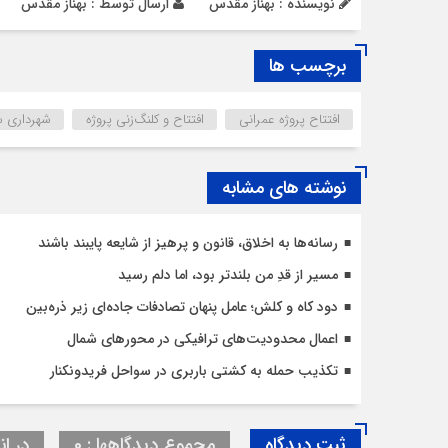
نویسنده : بهناز مقدس
ارسال توسط :
بهناز مقدس
برچسب ها
افتتاح پروژه عمرانی
افتتاح و کلنگ‌زنی پروژه
شهرداری س
نوشته های مشابه
رسانه‌ها به اخلاق، قانون و پرهیز از شایعه پایبند باشند
مسیر از قدِ من بلندتر بود، اما دلم رسید
دود کاه و کلش؛ عامل پنهان تصادفات جاده‌ای زیر ذره‌بین
اعمال محدودیت‌‌های ترافیکی در محورهای شمال
تکذیب حمله به کشتی باربری در سواحل فریدونکنار
ثبت دیدگاه
مجموع دیدگاهها : 0
در ان