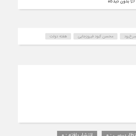
بدون دیدگاه
رخ‌رود
محسن کبود فیروزجایی
هفته دولت
تظار بررسی : 0
انتشار یافته : 0