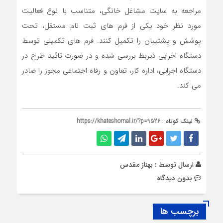
مراجعه به سايت مشاغل خانگي،‌ متناسب با نوع فعاليت
مورد نظر خود يكي از فرم هاي ثبت نام مستقل، تحت
پوشش و پشتيبان را تكميل کنند. فرم هاي تكميلي توسط
دستگاه اجرایي ذيربط بررسي شده و در صورت تائيد طرح در
دستگاه اجرایي، اداره کار، تعاون و رفاه اجتماعی مجوز را صادر
می کند.
لینک کوتاه :
https://khateshomal.ir/?p=9526
ارسال توسط :
بهناز مقدس
بدون دیدگاه
برچسب ها