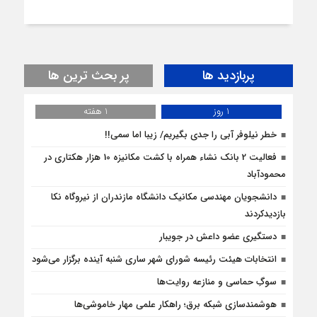
پربازدید ها
پر بحث ترین ها
1 روز
1 هفته
خطر نیلوفر آبی را جدی بگیریم/ زیبا اما سمی!!
فعالیت 2 بانک نشاء همراه با کشت مکانیزه 10 هزار هکتاری در
محمودآباد
دانشجویان مهندسی مکانیک دانشگاه مازندران از نيروگاه نکا
بازديدكردند
دستگیری عضو داعش در جویبار
انتخابات هیئت رئیسه شورای شهر ساری شنبه آینده برگزار می‌شود
سوگِ حماسی و منازعه روایت‌ها
هوشمندسازی شبکه برق؛ راهکار علمی مهار خاموشی‌ها