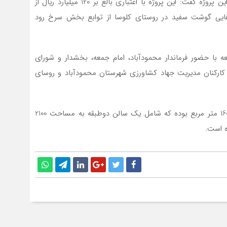
به گزارش “خط شمال” محمد هادی‌زاده در آیین افتتاحیه این پروژه گفت: این پروژه با اعتباری بالغ بر 120 میلیارد ریال از
یی گوشت سفید در روستای کلوسا از توابع بخش سرخ رود
د: این واحد مرغداری با ظرفیت 20 هزار قطعه با حضور فرماندار محمودآباد، امام جمعه، بخشدار و شورای
کارکنان مدیریت جهاد کشاورزی شهرستان محمودآباد و روسای
گفتنی است این مرغداری در زمینی به مساحت 6 هزار و 160 متر مربع بوده که شامل یک سالن دوطبقه به مساحت 2100