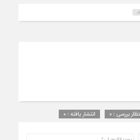
د
تظار بررسی : 0
انتشار یافته : 0