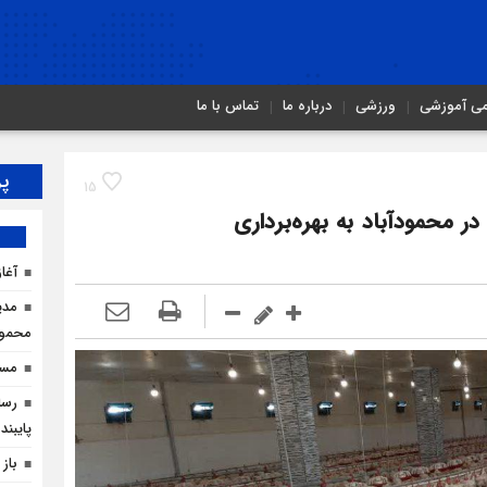
می آموزشی
ورزشی
درباره ما
تماس با ما
پر
15
ظرفیت 20 هزار قطعه در محمودآباد به بهره‌برداری
آغا
مدی
محمودآ
مسیر
رسان
پایبند
باز 