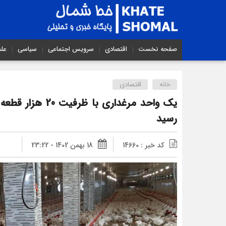
صفحه نخست
اقتصادی
سرویس اجتماعی
سیاسی
عل
خانه
اقتصادی
یک واحد مرغداری با 
رسید
کد خبر : 14660
18 بهمن 1402 - 23:22