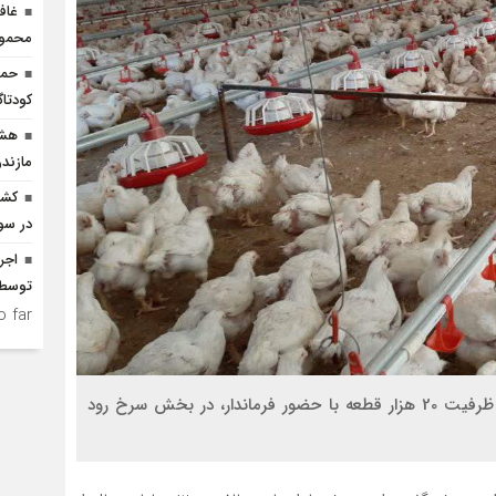
غاف
محمود
حما
کودتاگ
هشد
مازندر
در سو
توسط ا
 far.
در هفتمین روز از دهه مبارکه فجر یک واحد مرغداری با ظرفیت 20 هزار قطعه با حضور فرماندار، در بخش سرخ رود