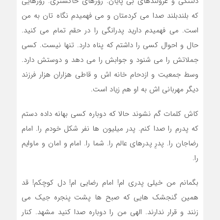
دلتنگی و غرولندهای بی پایان. روزهای خاکستری. روزهایی
که بلندبلند صدا می کردمتان و می فهمیدم نگاه تان به من
است. می فهمیدم دارید پدرانگی را در حقم تمام می کنید.
حال و احوال کسی را داشتم که پناه دارد. تنها نیست. کسی
جملاتش را می شنود و جوابش را می دهد و دوستش دارد.
وسط جمعیت و ازدحام خانه اش و قاطی هزاران هزار فرزند
دیگر مهربانی اش به او هم زیاد است.
کاش کلمات گم نشوند حالا که دوباره کسی بهانه داده دستم
که پدرم را صدا کنم. پدر میلیون ها نفر شکل خودم را. امام
رضاجان را. پدرِ پدرهای عالم را. شما را. امام و امان و ماوایم
را.
بگمانم من خیلی پدری ام! امام رضایی ام! دل کوچکم! قد
همین گنجشک هایی که صبح ها پشت پنجره جیک می
زنند و قرار ندارند. الهی من را دوباره صدا کنید مشهد. کنار