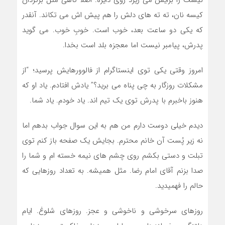
نیست را برایش می ریزد روی دایره. اصلا گاهی مثل برگردان
کیسه نان، ته ته های دلش را هم پیش اش می تکاند. آنقدر
که یکی دو ساعت بعد، خوب است. خوبِ خوب. می گوید
پدرش، پیامبر نیست اما معجزه بلد است بخدا.
امروز وقتی یکی توی اینستاگرام از فالوورهایش پرسید؛ “از
مشکلات روزگار به چی پناه می برید؟” یادش افتادم. یاد او که
هنوز باخبرم با پدرش توی یک تیم اند. یاد خودم. یاد شما.
دیدم خیلی دوست دارم من هم به این سوال جواب بدهم اما
نه زیر پُست آن خانم محترم. بجایش یک صفحه باز کنم توی
تبلت و دستی بکشم روی چشم های نیمه خسته ام و شما را
صدا بزنم آقای امام رضا. مثل همیشه. به تعداد روزهایی که
حالم را فهمیدید.
روزهای سرخوشی و ناخوشی و عجز. روزهای شلوغ. ایام