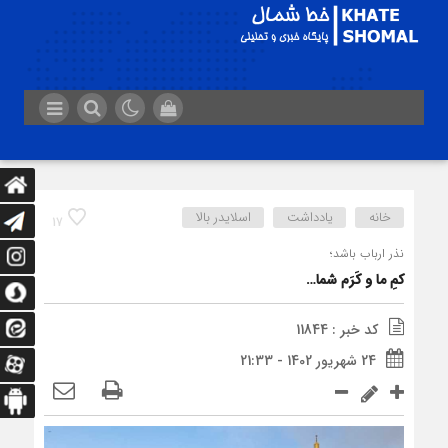
خانه
یادداشت
اسلایدر بالا
17
نذر ارباب باشد؛
کمِ ما و کَرَم شما…
کد خبر : 11844
24 شهریور 1402 - 21:33