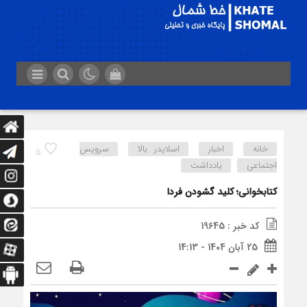
خانه
اخبار
اسلایدر بالا
سرویس
5
اجتماعی
یادداشت
کتابخوانی؛ کلید گشودن فردا
کد خبر : 19645
25 آبان 1404 - 14:13