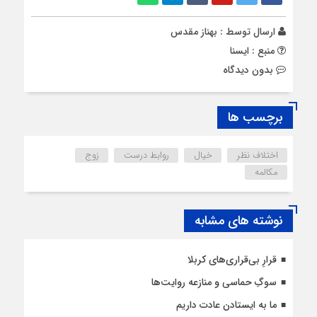
ارسال توسط :
بهناز مقدس
منبع : ایسنا
بدون دیدگاه
برچسب ها
اختلاف نظر
خیال
روابط درست
زوج
مکالمه
نوشته های مشابه
قرارِ بی‌قراری‌های کربلا
سوگِ حماسی و منازعه روایت‌ها
ما به ایستادن عادت داریم