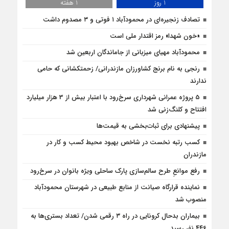
1 روز
1 هفته
تصادف زنجیره‌ای در محمودآباد ۱ فوتی و ۳ مصدوم داشت
«خون شهدا» رمز اقتدار ملی است
محمودآباد مهیای میزبانی از جاماندگان اربعین شد
رنجی به نام برنج کشاورزان مازندرانی/ زحمتکشانی که حامی
ندارند
5 پروژه‌ عمرانی شهرداری سرخ‌رود با اعتبار بیش از 3 هزار میلیارد
افتتاح و کلنگ‌زنی شد
پیشنهادی برای ثبات‌بخشی به قیمت‌ها
کسب رتبه نخست در شاخص بهبود محیط کسب و کار در
مازندران
رفع موانع‌ِ طرح سالم‌سازی پارک ساحلی ویژه بانوان در سرخ‌رود
نماینده قرارگاه صیانت از منابع طبیعی در شهرستان محمودآباد
منصوب شد
بیماران بدحال کرونایی در راه ۳ رقمی شدن/ تعداد بستری‌ها به
۴۴۶ نفر رسید