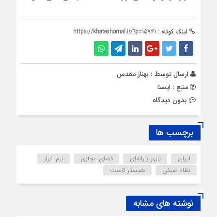
لینک کوتاه :
https://khateshomal.ir/?p=15741
ارسال توسط :
بهناز مقدس
منبع : ایسنا
بدون دیدگاه
برچسب ها
ایران
بازی یارانه‌ای
فضای مجازی
نرم افزار
نظام صنفی
همستر کامبت
نوشته های مشابه