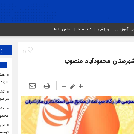
می آموزشی
ورزشی
درباره ما
تماس با ما
پر
19
ر شهرستان محمودآباد منصوب
هشد
مازندر
در سو
مدی
محمودآ
توسط ا