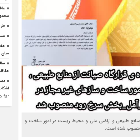
غاف
محمود
طرح
مسیر
حضو
میان د
سال
حفاظت
دست
اشکان
 far.
 منابع طبیعی و اراضی ملی و محیط زیست در امور ساخت و
 منصوب شده است.