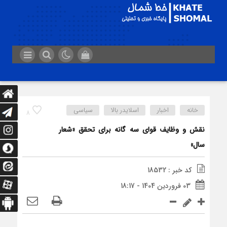
خانه
اخبار
اسلایدر بالا
سیاسی
8
نقش و وظایف قوای سه گانه برای تحقق «شعار
سال»
کد خبر : 18532
03 فروردین 1404 - 18:17