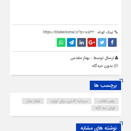
لینک کوتاه :
https://khateshomal.ir/?p=18532
ارسال توسط :
بهناز مقدس
بدون دیدگاه
برچسب ها
رهبر انقلاب
سرمایه گذاری برای تولید
شعار سال
قوای سه گانه
نوشته های مشابه