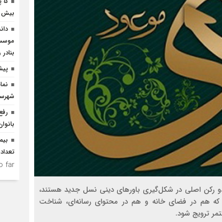
5 
بیش از 3 هزار میلیارد افتتاح 
دان
موسسا
بنادر 
پیش
نما
شهرست
رفع
بانوان
تعداد بست
 far.
 دو رکن اصلی در شکل‌گیری باورهای دینی نسل جدید هستند،
که هم در فضای خانه و هم در محتوای رسانه‌ای، شناخت
مر ترویج شود.