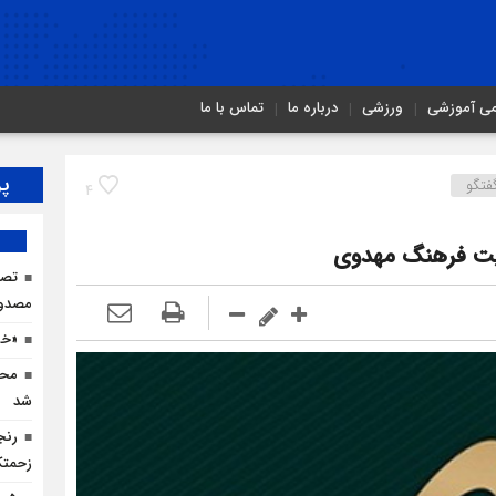
می آموزشی
ورزشی
درباره ما
تماس با ما
پر
فتگو
4
ویت فرهنگ مهدوی
مصدو
«خو
محم
شد
رنج
زحمتک