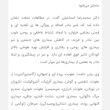
متمایز می‌شود .
دکتر محمدرضا اسماعیلی گفت: در مطالعات متعدد نشان
داده شد که، شیر مادر اضافه بر ویژگی ها ی تغذیه ای و
ایمنی بخشی فراوان، با ایجاد ارتباط عاطفی و روحی خوب
بین مادر و فرزند، در کاهش بیماری های جسمی و نیز
بیماری های روحی و رفتاری ‌و افزایش بهره هوشی بالاتر
کودکان تاثیر فوق العاده ای دارد. و نیز در پیشگیری و ابتلا
مادر به بعضی از بیماری‌ها نیز موثر است .
وی بیان داشت: عفونت روده ای و اسهالی، (گاستروآنتریت )،
عفونت تنفسی و گوش، بیماری آلرژیک، آنتروکولیت نکروزان
در نوزادن، عفونت ادراری، سپسیس( عفونت خونی)، سندرم
مرگ ناگهانی، بستری شدن، دیابت قندی، چاقی، بیماری
التهابی روده، بیماری دندانی(پوسیدگی)، سرطان (لوکمی )،