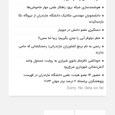
هوشمندسازی شبکه برق؛ راهکار علمی مهار خاموشی‌ها
دانشجویان مهندسی مکانیک دانشگاه مازندران از نيروگاه نکا
بازديدكردند
دستگیری عضو داعش در جویبار
خطر نیلوفر آبی را جدی بگیریم/ زیبا اما سمی!!
رنجی به نام برنج کشاورزان مازندرانی/ زحمتکشانی که حامی
ندارند
خودکشی نافرجام بانوی شیرازی به روایت مسئول واحد
آتش‌نشانی شهرداری سرخ‌رود
حضور 14 عضو هیئت علمی دانشگاه مازندران در فهرست
پژوهشگران پراستناد 2 درصد برتر جهان 2023
Sorry. No data so far.