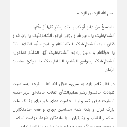
بسم اللّه الرّحمن الرّحیم
مَانَنسَخْ مِنْ ءَآیَةٍ أَوْ نُنسِهَا نَأتِ بِخَیْرٍ مِّنْهَآ اَوْ مِثْلِها.
اَلسَّلامُ‌عَلَیکَ یا داعِیَ‌اللهِ وَ رَبّانِیَّ آیاتِهِ، اَلسَّلامُ‌عَلَیکَ یا بابَ‌‌اللهِ وَ
دَیّانَ دینِهِ، اَلسَّلامُ‌عَلیکَ یا خَلیفَةَ‌اللهِ و ناصِرَ حَقِّهِ، اَلسَّلامُ‌عَلیکَ
یا حُجَّةَ‌ا‌للهِ وَ دَلیلَ اِرادَتِه؛ اَلسَّلامُ‌عَلیکَ اَیُّهَا المُقَدَّمُ المَأمُول؛
اَلسَّلامُ‌عَلیکَ بِجَوامِعِ السَّلام؛ اَلسّلامُ‌عَلیکَ یا مَولایَ صاحِبَ
الزَّمان.
در آغاز کلام باید به سرورم عجّل اللّه تعالی فرجه به‌مناسبت
شهادت جانسوز رهبر عظیم‌الشأن انقلاب خامنه‌ای عزیز حکیم
تسلیت عرض کنم و از آن‌حضرت دعای خیر برای یکایک ملت
بزرگ ایران و بلکه همه مسلمین جهان و همه خدمتگزاران
اسلام و انقلاب و ایثارگران و بازماندگان شهداء نهضت اسلامی
و به‌خصوص جنگ اخیر و برای خود حقیرم را تقاضا نمایم.