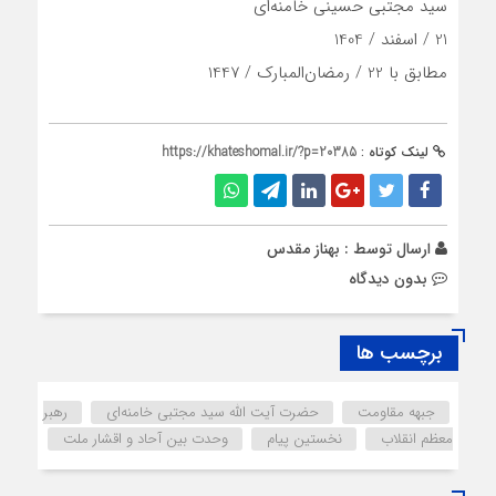
سید مجتبی حسینی خامنه‌ای
21 / اسفند / 1404
مطابق با 22 / رمضان‌المبارک / 1447
لینک کوتاه :
https://khateshomal.ir/?p=20385
ارسال توسط :
بهناز مقدس
بدون دیدگاه
برچسب ها
جبهه مقاومت
حضرت آیت الله سید مجتبی خامنه‌ای
رهبر
معظم انقلاب
نخستین پیام
وحدت بین آحاد و اقشار ملت