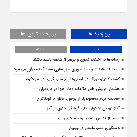
پربازدید ها
پر بحث ترین ها
1 روز
1 هفته
رسانه‌ها به اخلاق، قانون و پرهیز از شایعه پایبند باشند
انتخابات هیئت رئیسه شورای شهر ساری شنبه آینده برگزار می‌شود
کشف 7 کیلو تریاک در قوطی‌‌های چسب فوری در سوادکوه
هشدار افزایش قابل ملاحظه دمای هوا در مازندران
حمایت مردم محمودآباد از برخورد قاطع با کودتاگران
آغاز نهمین اشکواره ملی فرهنگی هنری در آمل
مسیر از قدِ من بلندتر بود، اما دلم رسید
دستگیری عضو داعش در جویبار