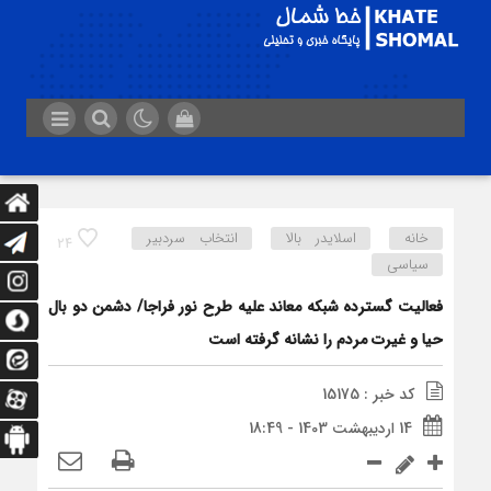
خانه
اسلایدر بالا
انتخاب سردبیر
24
سیاسی
فعاليت گسترده شبکه معاند عليه طرح نور فراجا/ دشمن دو بال
حيا و غيرت مردم را نشانه گرفته است
کد خبر : 15175
14 اردیبهشت 1403 - 18:49