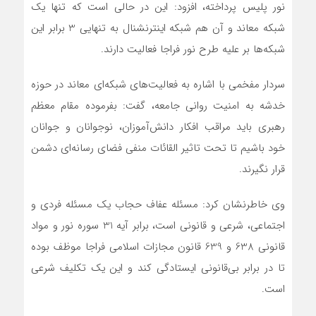
نور پليس پرداخته، افزود: اين در حالی است که تنها يک
شبکه معاند و آن هم شبکه اينترنشنال به تنهايی 3 برابر اين
شبکه‌ها بر عليه طرح نور فراجا فعاليت دارند.
سردار مفخمی با اشاره به فعاليت‌های شبکه‌ای معاند در حوزه
خدشه به امنيت روانی جامعه، گفت: بفرموده مقام معظم
رهبری بايد مراقب افکار دانش‌آموزان، نوجوانان و جوانان
خود باشيم تا تحت تاثير القائات منفی فضای رسانه‌ای دشمن
قرار نگيرند.
وی خاطرنشان کرد: مسئله عفاف حجاب يک مسئله فردی و
اجتماعی، شرعی و قانونی است، برابر آيه 31 سوره نور و مواد
قانونی 638 و 639 قانون مجازات اسلامی فراجا موظف بوده
تا در برابر بی‌قانونی ايستادگی کند و اين يک تکليف شرعی
است.