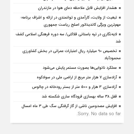
هشدار افزایش قابل ملاحظه دمای هوا در مازندران
تبعیت از ولایت، کارآمدی و توانمندی در ارائه و اشراف برنامه؛
مهم‌ترین ویژگی کاندیداتور اصلح ریاست جمهوری
لایه‌نگاری در تپه باستانی قلاکتی/ سه دوره فرهنگی اسلامی کشف
شد
تخصیص 90 میلیارد ریال اعتبارات عمرانی در بخش کشاورزی
محمودآباد
عملکرد نانوایی‌ها بصورت مستمر پایش می‌شود
آزادسازی 7 هزار متر مربع از اراضی ملی در سوادکوه
آزادسازی 3 هزار و 500 متر از بستر رودخانه در چالوس
قفل ۳۸ ساله بهسازی فرودگاه ساری شکسته شد
افزایش مصدومین ناشی از گاز گرفتگی سگ طی ۳ ماه امسال
Sorry. No data so far.