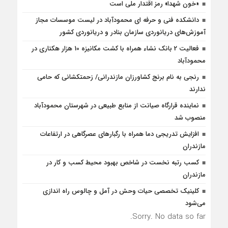
«خون شهدا» رمز اقتدار ملی است
دانشکده فنی و حرفه ای محمودآباد در لیست موسسات مجاز
آموزش‌های دریانوردی سازمان بنادر و دریانوردی کشور
فعالیت 2 بانک نشاء همراه با کشت مکانیزه 10 هزار هکتاری در
محمودآباد
رنجی به نام برنج کشاورزان مازندرانی/ زحمتکشانی که حامی
ندارند
نماینده قرارگاه صیانت از منابع طبیعی در شهرستان محمودآباد
منصوب شد
افزایش تدریجی دما همراه با رگبارهای عصرگاهی در ارتفاعات
مازندران
کسب رتبه نخست در شاخص بهبود محیط کسب و کار در
مازندران
کلینیک تخصصی حیات وحش در آمل و چالوس راه اندازی
می‌شود
Sorry. No data so far.