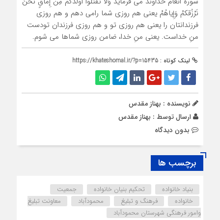
سوره انعام خداوند می فرماید وَلا تَقْتُلُوا أوْلَدَکمْ مِنْ إِمْاَقٍ نَحْنُ
نَرْزُقکمْ وَإِیاهُمْ یعنی هم روزی شما رامی دهم و هم روزی
فرزندانتان را یعنی هم روزی تو و هم روزی فرزندان تودست
منِ خداست. یعنی منِ خدا، ضامن روزی شماها می شوم.
لینک کوتاه :
https://khateshomal.ir/?p=15435
نویسنده : بهناز مقدس
ارسال توسط :
بهناز مقدس
بدون دیدگاه
برچسب ها
بنیاد خانواده
تحکیم بنیان خانواده
جمعیت
خانواده
فرهنگ و تبلیغ
محمودآباد
معاونت تبلیغ
وامور فرهنگی شهرستان محمودآباد