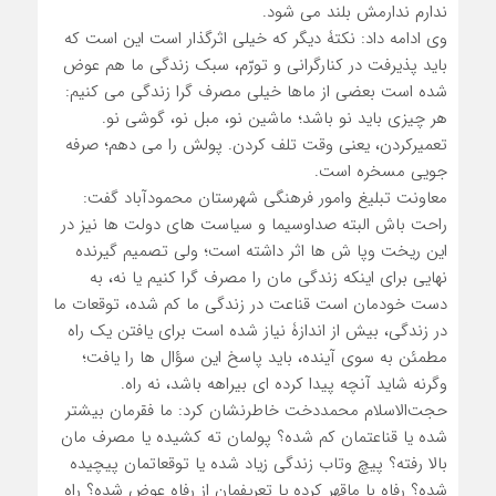
ندارم ندارمش بلند می شود.
وی ادامه داد: نکتۀ دیگر که خیلی اثرگذار است این است که
باید پذیرفت در کنارگرانی و تورّم، سبک زندگی ما هم عوض
شده است بعضی از ماها خیلی مصرف گرا زندگی می کنیم:
هر چیزی باید نو باشد؛ ماشین نو، مبل نو، گوشی نو.
تعمیرکردن، یعنی وقت تلف کردن. پولش را می دهم؛ صرفه
جویی مسخره است.
معاونت تبلیغ وامور فرهنگی شهرستان محمودآباد گفت:
راحت باش البته صداوسیما و سیاست های دولت ها نیز در
این ریخت وپا ش ها اثر داشته است؛ ولی تصمیم گیرنده
نهایی برای اینکه زندگی مان را مصرف گرا کنیم یا نه، به
دست خودمان است قناعت در زندگی ما کم شده، توقعات ما
در زندگی، بیش از اندازۀ نیاز شده است برای یافتن یک راه
مطمئن به سوی آینده، باید پاسخ این سؤال ها را یافت؛
وگرنه شاید آنچه پیدا کرده ای بیراهه باشد، نه راه.
حجت‌الاسلام محمددخت خاطرنشان کرد: ما فقرمان بیشتر
شده یا قناعتمان کم شده؟ پولمان ته کشیده یا مصرف مان
بالا رفته؟ پیچ وتاب زندگی زیاد شده یا توقعاتمان پیچیده
شده؟ رفاه با ماقهر کرده یا تعریفمان از رفاه عوض شده؟ راه