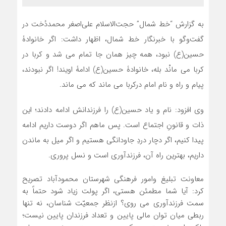
به گزارش “خط شمال” حجت‌الاسلام علی‌اصغر محمددُخت در
گفت‌وگو با خبرنگار خط شمال، اظهار داشت: اگر خانوادۀ
حسین(ع) نبود، همه چیز همان جا تمام می شد و کربا در
کربا می مانْد بله، خانوادۀ حسین(ع) ادامۀ اویند! اگر نبودند،
پیام و راه و نام امام درکربا می ماند که می ماند.
وی افزود: نام و یاد حسین(ع) را فرزندانش ادامه دادند؛ این
ذات و قانونِ اجتماع است. پس ماهم اگر دوست داریم ادامه
پیدا کنیم، اگر دچار دردِ جاودانگی هستیم و اگر میل به ماندن
داریم، بهترین راه آن، فرزندآوری است و نسل پروری.
معاونت تبلیغ وامور فرهنگی شهرستان محمودآباد تصریح
کرد: آیا شما مطمئن هستی، اگر پولت زیاد شود حتماً به
سمت فرزندآوری می روی؟ ازنظر جمعیّت شناسان، نه تنها
ربطی میان توان مالی پایین و تعداد فرزندان پایین نیست؛