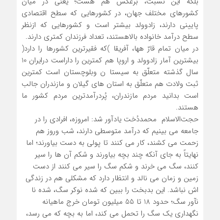
بلکه این نسبت، برعکس هم هست؛ یعنی در میان
کشورهای مختلف جهان، در کشورهایی که سطح اقتصادی
پایینی دارند، زادوولد بیشتر است و کشورهایی که ازنظر
سطح درآمد خانواده بالاهستند، تعداد فرزندان کمتری دارند.
در میان تمام قارّ هها، آفریقا )که فقیرترین کشورها را دارد(
بیشترین آمار زادوولد و اروپا هم کمترین را داراست درایران 10
سال گذشته متعلّق به سیستا ن وبلوچستان است کمترین
ثبت ولادت هم متعلّق به استان های گیلان و مازندران جالب
است بدانید مردم مازندران، پُردرآمدترین مردم کشور ما
هستند.
حجت‌الاسلام محمددُخت یادآور شد: امروزه، افرادی را در
جامعه می بینیم که درآمد متوسطی دارند، شب وروز هم
زحمت می کشند، کار می کنند تا پولی به دست بیاورند؛ اما
نهایتاً به جای آنکه چند بچه بیاورند و شکم آن ها را سیر
کنند، سگ می خرند و شکم سگ را سیر می کنند از دست
زمین و زمان می نالد و انتظار دارد که مشکلی هم در زندگی
اش نباشد. این بدبخت را ببین که شده نوکر سگ، شده نا
نآور سگ؛ حدود 18 تا 55 میلیون تومان خرج ماهیانه
نگهداری یک سگ را تحمل می کند، اما به بچه که می رسد،