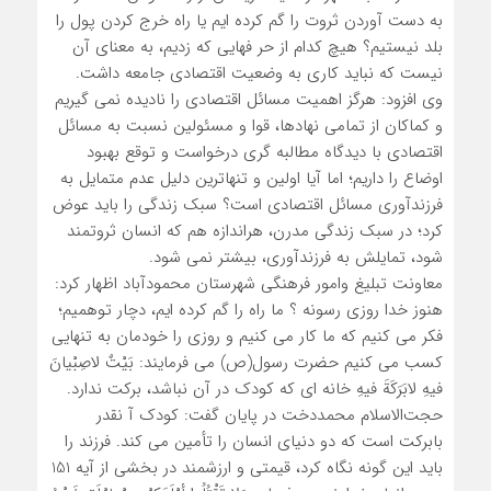
به دست آوردن ثروت را گم کرده ایم یا راه خرج کردن پول را
بلد نیستیم؟ هیچ کدام از حر فهایی که زدیم، به معنای آن
نیست که نباید کاری به وضعیت اقتصادی جامعه داشت.
وی افزود: هرگز اهمیت مسائل اقتصادی را نادیده نمی گیریم
و کماکان از تمامی نهادها، قوا و مسئولین نسبت به مسائل
اقتصادی با دیدگاه مطالبه گری درخواست و توقع بهبود
اوضاع را داریم؛ اما آیا اولین و تنهاترین دلیل عدم متمایل به
فرزندآوری مسائل اقتصادی است؟ سبک زندگی را باید عوض
کرد؛ در سبک زندگی مدرن، هراندازه هم که انسان ثروتمند
شود، تمایلش به فرزندآوری، بیشتر نمی شود.
معاونت تبلیغ وامور فرهنگی شهرستان محمودآباد اظهار کرد:
هنوز خدا روزی رسونه ؟ ما راه را گم کرده ایم، دچار توهمیم؛
فکر می کنیم که ما کار می کنیم و روزی را خودمان به تنهایی
کسب می کنیم حضرت رسول(ص) می فرمایند: بَیْتٌ لاصِبْیانَ
فیهِ لابَرَکَةَ فیهِ خانه ای که کودک در آن نباشد، برکت ندارد.
حجت‌الاسلام محمددخت در پایان گفت: کودک آ نقدر
بابرکت است که دو دنیای انسان را تأمین می کند. فرزند را
باید این گونه نگاه کرد، قیمتی و ارزشمند در بخشی از آیه 151