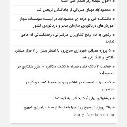
«خون شهدا» رمز اقتدار ملی است
محمودآباد مهیای میزبانی از جاماندگان اربعین شد
دانشکده فنی و حرفه ای محمودآباد در لیست موسسات مجاز
آموزش‌های دریانوردی سازمان بنادر و دریانوردی کشور
رنجی به نام برنج کشاورزان مازندرانی/ زحمتکشانی که حامی
ندارند
5 پروژه‌ عمرانی شهرداری سرخ‌رود با اعتبار بیش از 3 هزار میلیارد
افتتاح و کلنگ‌زنی شد
فعالیت 2 بانک نشاء همراه با کشت مکانیزه 10 هزار هکتاری در
محمودآباد
کسب رتبه نخست در شاخص بهبود محیط کسب و کار در
مازندران
پیشنهادی برای ثبات‌بخشی به قیمت‌ها
۳۱۸ پروژه در سرخ رود اجرا شد/ اعتبار ۱۰۰۰ میلیاردی شهری
Sorry. No data so far.