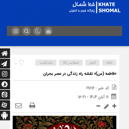
خانه
اخبار
اسلایدر بالا
یادداشت
3
«فاطمه (س)» نقشه راه زندگی در عصر بحران
کد خبر : 19612
11 آبان 1404 - 16:21