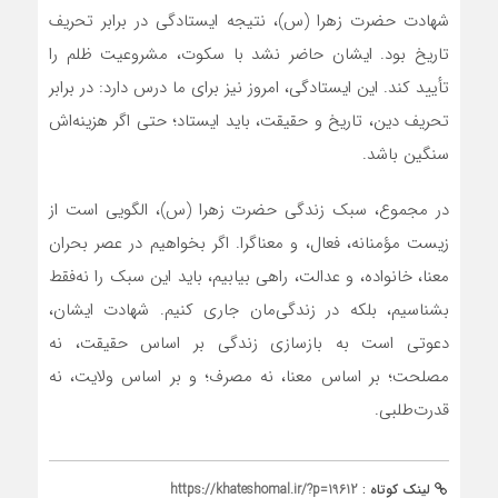
شهادت حضرت زهرا (س)، نتیجه ایستادگی در برابر تحریف
تاریخ بود. ایشان حاضر نشد با سکوت، مشروعیت ظلم را
تأیید کند. این ایستادگی، امروز نیز برای ما درس دارد: در برابر
تحریف دین، تاریخ و حقیقت، باید ایستاد؛ حتی اگر هزینه‌اش
سنگین باشد.
در مجموع، سبک زندگی حضرت زهرا (س)، الگویی است از
زیست مؤمنانه، فعال، و معناگرا. اگر بخواهیم در عصر بحران
معنا، خانواده، و عدالت، راهی بیابیم، باید این سبک را نه‌فقط
بشناسیم، بلکه در زندگی‌مان جاری کنیم. شهادت ایشان،
دعوتی است به بازسازی زندگی بر اساس حقیقت، نه
مصلحت؛ بر اساس معنا، نه مصرف؛ و بر اساس ولایت، نه
قدرت‌طلبی.
لینک کوتاه :
https://khateshomal.ir/?p=19612