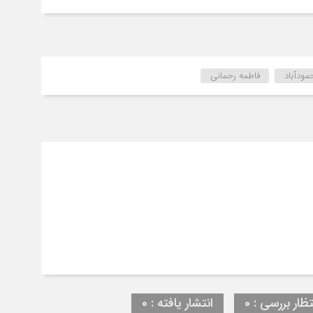
ودآباد
فاطمه رحمانی
تظار بررسی : 0
انتشار یافته : 0