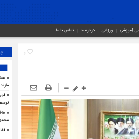
می آموزشی
ورزشی
درباره ما
تماس با ما
پر
6
هشد
مازندر
توسط ا
غاف
محمود
آغا