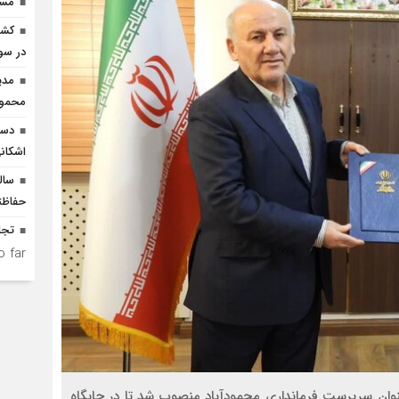
مسیر
در سو
مدی
محمودآ
دست
اشکان
سال
حفاظت
تجل
 far.
عنوان سرپرست فرمانداری محمودآباد منصوب شد تا در جایگاه