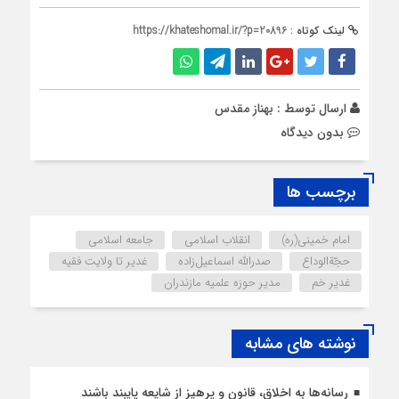
لینک کوتاه :
https://khateshomal.ir/?p=20896
ارسال توسط :
بهناز مقدس
بدون دیدگاه
برچسب ها
امام خمینی(ره)
انقلاب اسلامی
جامعه اسلامی
حجّةالوداع
صدرالله اسماعیل‌زاده
غدیر تا ولایت فقیه
غدیر خم
مدیر حوزه علمیه مازندران
نوشته های مشابه
رسانه‌ها به اخلاق، قانون و پرهیز از شایعه پایبند باشند