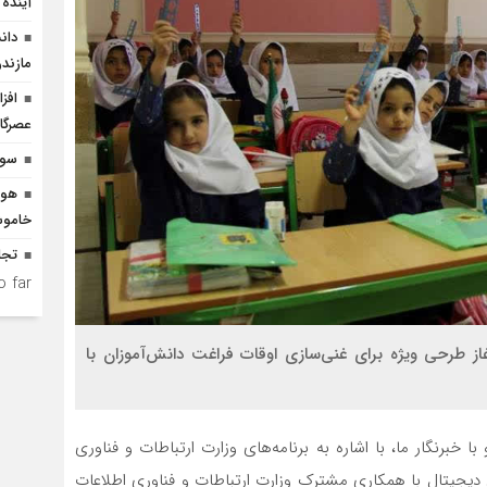
آینده 
دان
مازندر
افز
عصرگاه
سوگ
هوش
خاموش
تجل
 far.
آغاز طرحی ویژه برای غنی‌سازی اوقات فراغت دانش‌آموزان با
خبرنگار ما، با اشاره به برنامه‌های وزارت ارتباطات و فناوری
ن دیجیتال با همکاری مشترک وزارت ارتباطات و فناوری اطلاعات