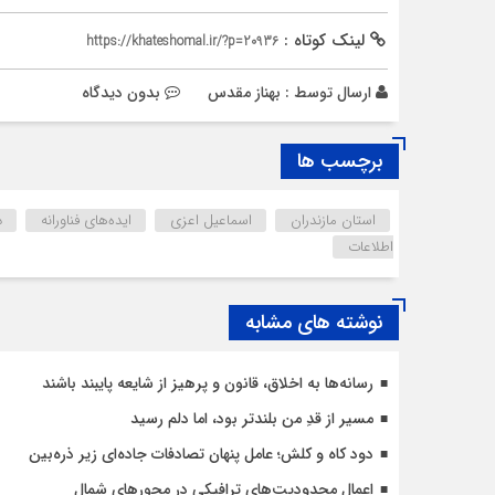
لینک کوتاه :
https://khateshomal.ir/?p=20936
ارسال توسط :
بهناز مقدس
بدون دیدگاه
برچسب ها
استان مازندران
اسماعیل اعزی
ایده‌های فناورانه
د
اطلاعات
نوشته های مشابه
رسانه‌ها به اخلاق، قانون و پرهیز از شایعه پایبند باشند
مسیر از قدِ من بلندتر بود، اما دلم رسید
دود کاه و کلش؛ عامل پنهان تصادفات جاده‌ای زیر ذره‌بین
اعمال محدودیت‌‌های ترافیکی در محورهای شمال