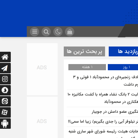
بازدید ها
پر بحث ترین ها
1 روز
1 هفته
تصادف زنجیره‌ای در محمودآباد ۱ فوتی و ۳
م داشت
فعالیت 2 بانک نشاء همراه با کشت مکانیزه 10
کتاری در محمودآباد
گیری عضو داعش در جویبار
 نیلوفر آبی را جدی بگیریم/ زیبا اما سمی!!
خابات هیئت رئیسه شورای شهر ساری شنبه