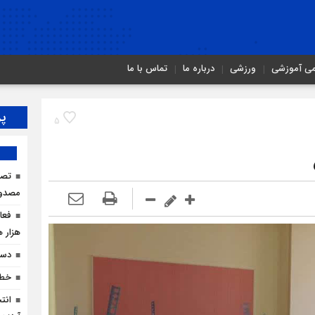
می آموزشی
ورزشی
درباره ما
تماس با ما
پر
5
مصدو
هزار ه
دست
خطر
انت