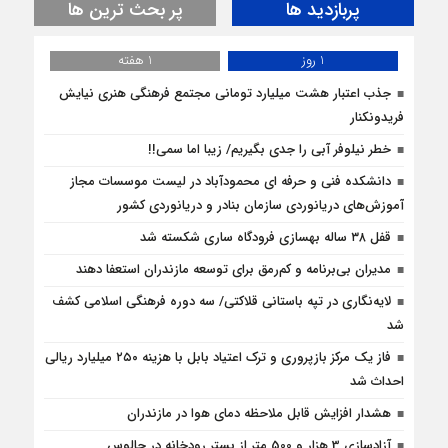
پربازدید ها
پر بحث ترین ها
1 روز
1 هفته
جذب اعتبار هشت میلیارد تومانی مجتمع فرهنگی هنری نیایش
فریدونکنار
خطر نیلوفر آبی را جدی بگیریم/ زیبا اما سمی!!
دانشکده فنی و حرفه ای محمودآباد در لیست موسسات مجاز
آموزش‌های دریانوردی سازمان بنادر و دریانوردی کشور
قفل ۳۸ ساله بهسازی فرودگاه ساری شکسته شد
مدیران بی‌برنامه و کم‌رمق برای توسعه مازندران استعفا دهند
لایه‌نگاری در تپه باستانی قلاکتی/ سه دوره فرهنگی اسلامی کشف
شد
فاز یک مرکز بازپروری و ترک اعتیاد بابل با هزینه ۲۵۰ میلیارد ریالی
احداث شد
هشدار افزایش قابل ملاحظه دمای هوا در مازندران
آزادسازی 3 هزار و 500 متر از بستر رودخانه در چالوس