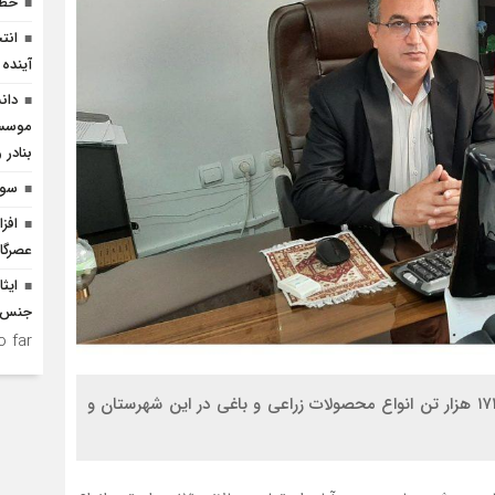
خطر
انت
آینده 
دان
موسسا
بنادر 
سوگ
افز
عصرگاه
ایثا
جنس 
 far.
مدیر جهاد کشاورزی شهرستان محمودآباد از تولید سالانه ۱۷۱ هزار تن انواع محصولات زراعی و باغی در این شهرستان و