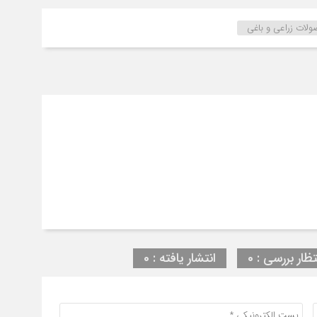
لات زراعی و باغی
تظار بررسی : 0
انتشار یافته : 0