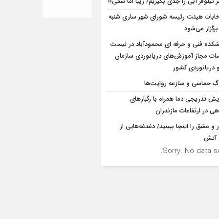
 نیلوفر آبی را جدی بگیریم/ زیبا اما سمی!!
خابات هیئت رئیسه شورای شهر ساری شنبه
برگزار می‌شود
شکده فنی و حرفه ای محمودآباد در لیست
ت مجاز آموزش‌های دریانوردی سازمان
و دریانوردی کشور
ِ حماسی و منازعه روایت‌ها
ایش تدریجی دما همراه با رگبارهای
ی در ارتفاعات مازندران
ر و عشق را اینجا ببینید/ دغدغه‌هایی از
آتش
Sorry. No data so