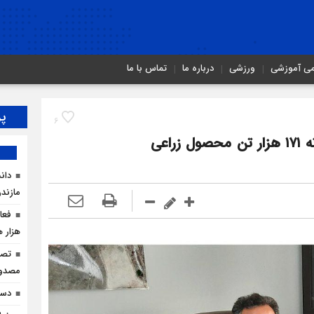
می آموزشی
ورزشی
درباره ما
تماس با ما
پر
6
رونق کشاورزی در محمودآباد؛ برداشت سالانه ۱۷۱ هزار تن محصول زراعی
دان
مازندر
هزار ه
مصدو
دست