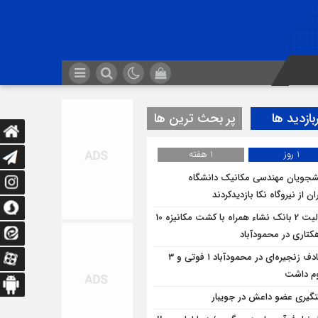
بازدید ها
پر بحث ترین ها
1 روز
1 هفته
شجویان مهندسی مکانیک دانشگاه
ان از نيروگاه نکا بازديدكردند
فعالیت 2 بانک نشاء همراه با کشت مکانیزه 10
کتاری در محمودآباد
تصادف زنجیره‌ای در محمودآباد ۱ فوتی و ۳
م داشت
گیری عضو داعش در جویبار