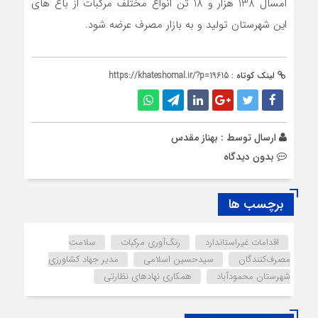
امسال 138 هزار و 18 تن انواع مختلف مرکبات از باغ های
این شهرستان تولید و به بازار مصرف عرضه شود.
لینک کوتاه :
https://khateshomal.ir/?p=19615
ارسال توسط :
بهناز مقدس
بدون دیدگاه
برچسب ها
اقدامات غیراستاندارد
رنگ‌آوری مرکبات
سلامت
مصرف‌کنندگان
سیدحسین اسلامی
مدیر جهاد کشاورزی
شهرستان محمودآباد
همکاری نهادهای نظارتی