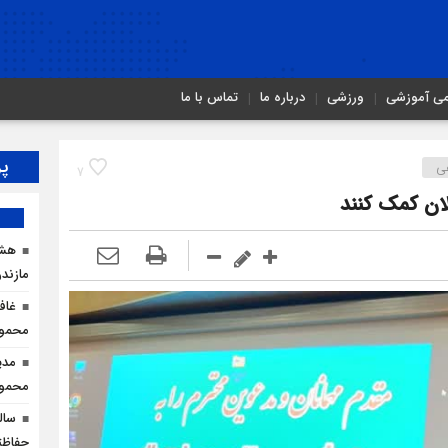
می آموزشی
ورزشی
درباره ما
تماس با ما
پر
ی
7
لان کمک کنند
هشد
مازندر
غاف
محمود
مدی
محمودآ
سال
حفاظت