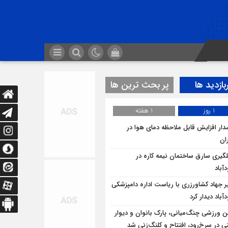
بازدید ها
پر بحث ترین ها
1 روز
1 هفته
ار افزایش قابل ملاحظه دمای هوا در
ان
لگيري سارق ساختمان نيمه کاره در
آباد
ر جهاد کشاورزری با ریاست اداره دامپزشکی
باد دیدار کرد
ن ورزشی چنگ‌میانی، پارک بانوان و دیوار
ی در سرخ‌رود، افتتاح و کلنگ‌زنی شد