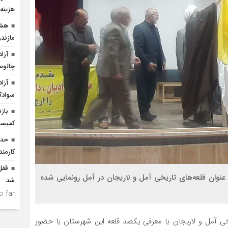
هزینه ۲۵۰ میلیارد ریالی احداث
هشد
مازندر
چالو
سوادک
باز
کمیسی
کارمن
وان قلعه‌های تاریخی آمل و لاریجان در آمل رونمایی شده
شد
 far.
خی آمل و لاریجان با معرفی یکصد قلعه این شهرستان با حضور