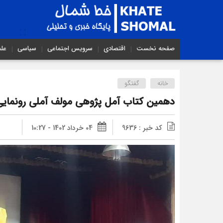
صفحه نخست
اقتصادی
سرویس اجتماعی
سیاسی
عل
خانه
گفتگو
دهمین کتاب آمل پژوهی مولف آملی رونمای
کد خبر : 9636
04 خرداد 1402 - 10:27