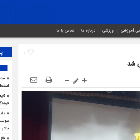
می آموزشی
ورزشی
درباره ما
تماس با ما
پر
11
ی شد
مدی
استعف
لای
فرهنگ
دان
موسسا
بنادر 
فاز 