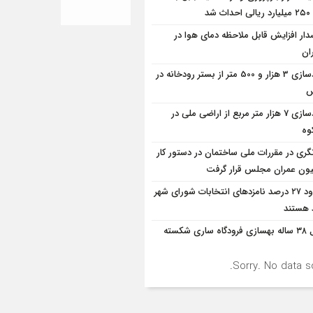
 شد
ار افزایش قابل ملاحظه دمای هوا در
ان
آزادسازی 3 هزار و 500 متر از بستر رودخانه در
س
آزادسازی 7 هزار متر مربع از اراضی ملی در
وه
نگری در مقررات ملی ساختمان در دستور کار
ون عمران مجلس قرار گرفت
حدود ۲۷ درصد نامزدهای انتخابات شورای شهر
د هستند
قفل ۳۸ ساله بهسازی فرودگاه ساری شکسته
Sorry. No data so