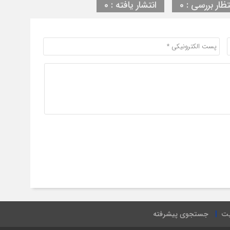
تظار بررسی : 0
انتشار یافته : 0
یت
جستجوی پیشرفته