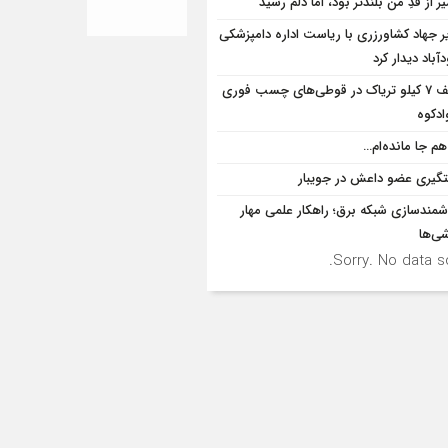
 از قدِ من بلندتر بود، اما دلم رسید
ر جهاد کشاورزری با ریاست اداره دامپزشکی
باد دیدار کرد
کشف 7 کیلو تریاک در قوطی‌‌های چسب فوری
ادکوه
هم جا مانده‌ام…
گیری عضو داعش در جویبار
مندسازی شبکه برق؛ راهکار علمی مهار
ی‌ها
Sorry. No data so