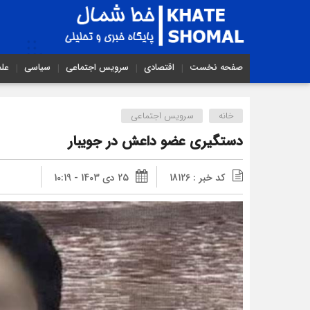
صفحه نخست
اقتصادی
سرویس اجتماعی
سیاسی
عل
خانه
سرویس اجتماعی
دستگیری عضو داعش در جویبار
کد خبر : 18126
25 دی 1403 - 10:19