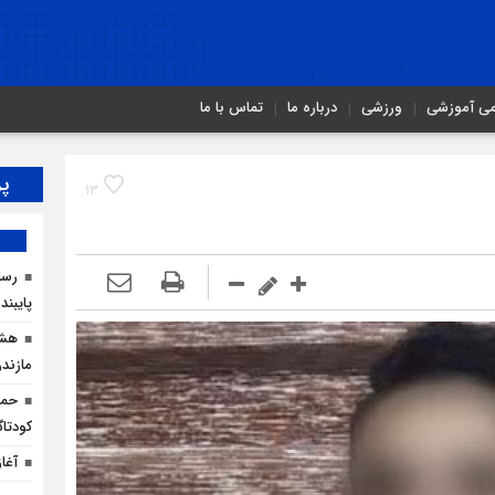
می آموزشی
ورزشی
درباره ما
تماس با ما
پر
13
رسان
پایبند
هشد
مازندر
حما
کودتاگ
آغا