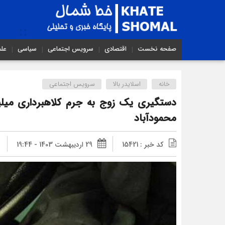
صفحه نخست
اقتصادی
سرویس اجتماعی
سیاسی
عل
خانه
اسلایدر بالا
سرویس اجتماعی
دستگيری يک زوج به جرم کلاهبرداری ميلي
محمودآباد
کد خبر : 15421
29 اردیبهشت 1403 - 19:44