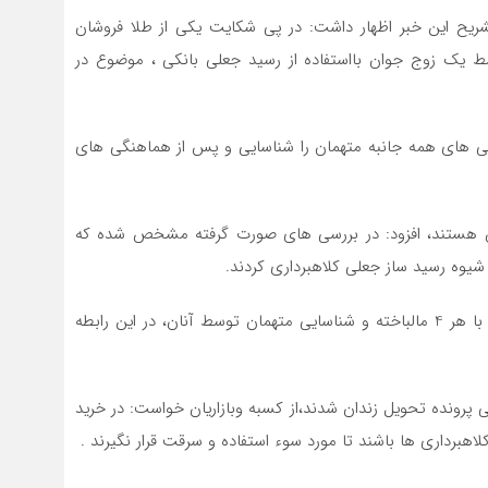
ح اين خبر اظهار داشت: در پي شکايت يکي از طلا فروشان
لاهبرداري 100ميليون ريالي توسط يک زوج جوان بااستفاده از رسيد جعلي بانکي ، موضوع در
رسي هاي همه جانبه متهمان را شناسايي و پس از هماهنگي هاي
ستان هستند، افزود: در بررسي هاي صورت گرفته مشخص شده که
فرمانده انتظامي شهرستان محمودآباد افزود: پس از تماس با هر 4 مالباخته و شناسايي متهمان توسط آنان، در اين رابطه
پرونده تحويل زندان شدند،از کسبه وبازاريان خواست: در خريد
رداري ها باشند تا مورد سوء استفاده و سرقت قرار نگيرند .