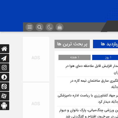
بازدید ها
پر بحث ترین ها
1 روز
1 هفته
ار افزایش قابل ملاحظه دمای هوا در
ان
لگيري سارق ساختمان نيمه کاره در
آباد
ر جهاد کشاورزری با ریاست اداره دامپزشکی
باد دیدار کرد
ن ورزشی چنگ‌میانی، پارک بانوان و دیوار
ی در سرخ‌رود، افتتاح و کلنگ‌زنی شد