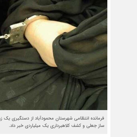
فرمانده انتظامی شهرستان محمودآباد از دستگيری يک زوج 
ساز جعلی و کشف کلاهبرداری يک ميلياردی خبر داد.