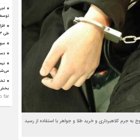
توسط ا
افز
طی ۳ ماه امسال
سوم
دست
نیم
می‌شو
بخش ک
 far.
به جرم کلاهبرداری و خريد طلا و جواهر با استفاده از رسيد