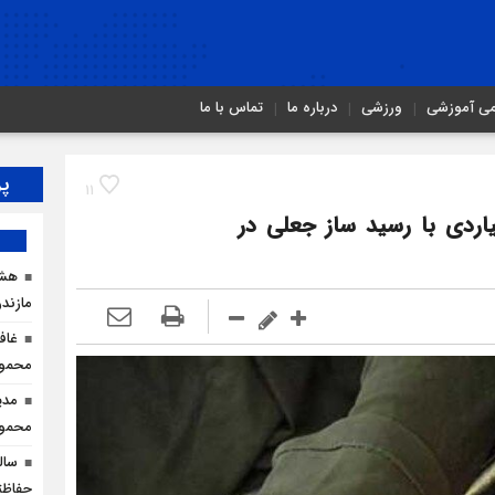
می آموزشی
ورزشی
درباره ما
تماس با ما
پر
11
اردی با رسيد ساز جعلی در
هشد
مازندر
غاف
محمود
مدی
محمودآ
سال
حفاظت