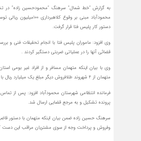
به گزارش “خط شمال” سرهنگ “محمودحسين زاده” در تشري
محمودآباد مبني بر وقوع ک
دستور کار پليس فتا قرار گرفت.
وي افزود: ماموران پليس فتا با انجام تحقيقات فني و بر
قضائي آنها را در عملياتي ضربتي دستگير کردند .
وي با بيان اينکه متهمان مسافر و از افراد غير بومي ا
متهمان از 4 شهروند طلافروش ديگر مبلغ يک ميليارد ريال با شيوه رسيد ساز جعلي کلاهبرداري کردند.
پرونده تشکيل و به مرجع قضايي ارسال شد.
سرهنگ حسين زاده ضمن بيان اينکه متهمان با دستور قاضي 
وفروش و پرداخت وجه از سوي مشتريان مراقب اين دست کلاهب