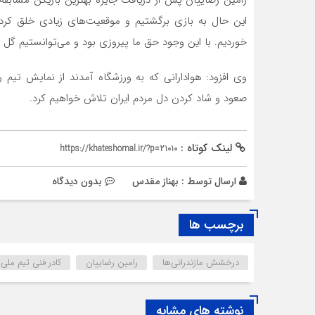
این حال به بازی برگشتیم و موقعیت‌های زیادی خلق کردی
خوردیم. با این وجود حق ما پیروزی بود و می‌توانستیم گل س
وی افزود: هوادارانی که به ورزشگاه آمدند از نمایش تیم 
صعود و شاد کردن دل مردم ایران تلاش خواهیم کرد.
لینک کوتاه :
https://khateshomal.ir/?p=21010
ارسال توسط :
بهناز مقدس
بدون دیدگاه
برچسب ها
درخشش مازندرانی‌ها
رامین رضاییان
کادر فنی تیم ملی
نوشته های مشابه