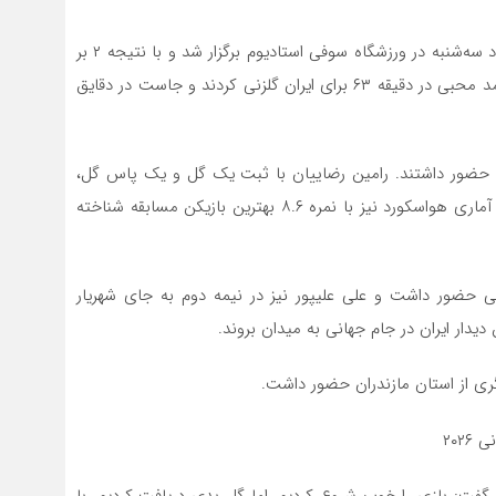
دیدار تیم‌های ملی ایران و نیوزیلند از گروه G رقابت‌ها بامداد سه‌شنبه در ورزشگاه سوفی استادیوم برگزار شد و با نتیجه ۲ بر
۲ به پایان رسید. رامین رضاییان ساروی در دقیقه ۳۲ و محمد محبی در دقیقه ۶۳ برای ایران گلزنی کردند و جاست در دقایق
یب حضور داشتند. رامین رضاییان با ثبت یک گل و یک پاس گل،
عنوان بهترین بازیکن زمین را کسب کرد و در ارزیابی پایگاه آماری هواسکورد نیز با نمره ۸.۶ بهترین بازیکن مسابقه شناخته
ی حضور داشت و علی علیپور نیز در نیمه دوم به جای شهریار
دیدار ایران در جام جهانی به میدان بروند.
گری از استان مازندران حضور داشت.
 گفت: بازی را خوب شروع کردیم، اما گل بدی دریافت کردیم. با