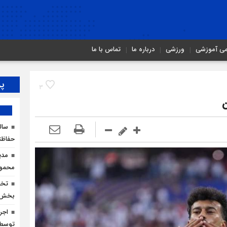
می آموزشی
ورزشی
درباره ما
تماس با ما
پر
3
ن
سال
حفاظت
مدی
محمودآ
بخش ک
توسط ا