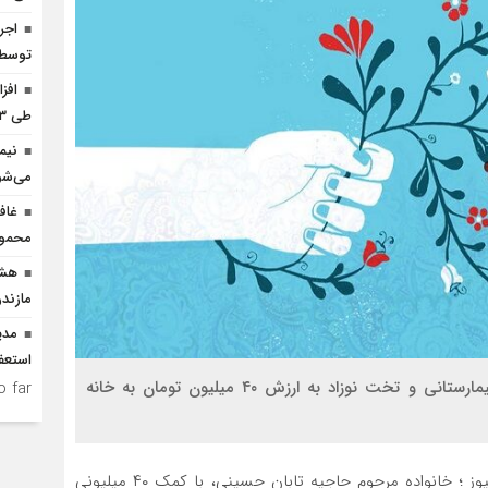
توسط ا
افز
طی ۳ ماه امسال
نیم
می‌شو
غاف
محمود
هشد
مازندر
مدی
استعف
خانواده مرحوم حاجیه تابان حسینی، یک ست تخت بیمارستانی و تخت نوزاد به ارزش ۴۰ میلیون تومان به خانه
 far.
به گزارش خط شمال و به نقل از پایگاه خبری صبح آمل نیوز ؛ خانواده مرحوم حاجیه تابان حسینی، با کمک ۴۰ میلیونی