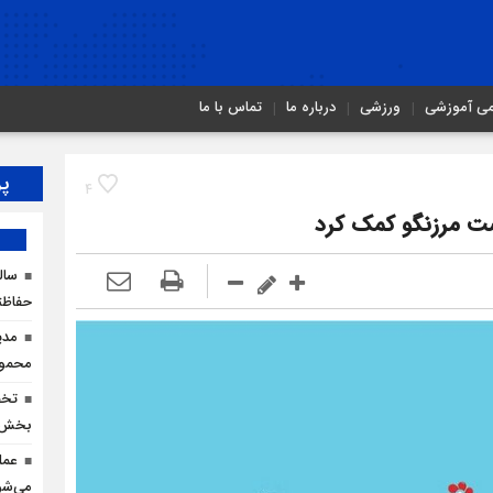
می آموزشی
ورزشی
درباره ما
تماس با ما
پر
4
سال
حفاظت
مدی
محمودآ
بخش ک
عمل
می‌شو