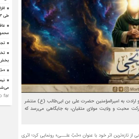
افز
طی ۳ ماه امسال
غاف
محمود
تجل
بخش ک
«حُ
نیم
می‌شو
 far.
ق و ارادت به امیرالمؤمنین حضرت علی بن ابی‌طالب (ع) منتشر
برکت محبت و ولایت مولای متقیان، به جایگاهی می‌رسد که
 تازه‌ترین اثر خود با عنوان «حُبّ علـــی» رونمایی کرد؛ اثری