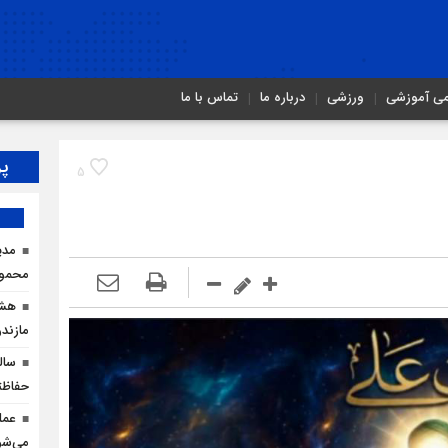
می آموزشی
ورزشی
درباره ما
تماس با ما
پر
5
مدی
محمودآ
هشد
مازندر
سال
حفاظت
عمل
می‌شو