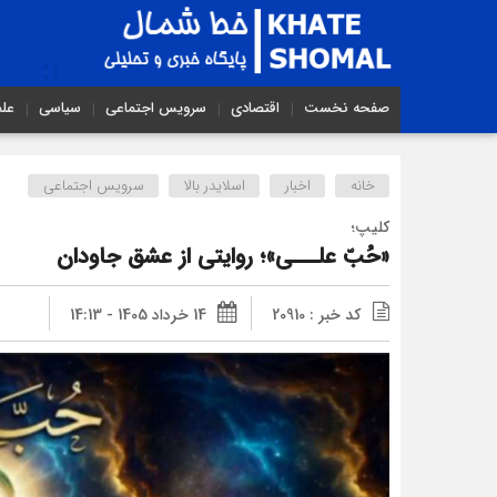
صفحه نخست
اقتصادی
سرویس اجتماعی
سیاسی
عل
خانه
اخبار
اسلایدر بالا
سرویس اجتماعی
کلیپ؛
«حُبّ علـــی»؛ روایتی از عشق جاودان
کد خبر : 20910
14 خرداد 1405 - 14:13