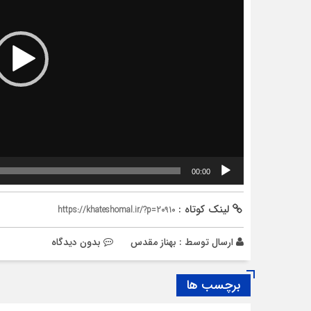
00:00
لینک کوتاه :
https://khateshomal.ir/?p=20910
ارسال توسط :
بهناز مقدس
بدون دیدگاه
برچسب ها