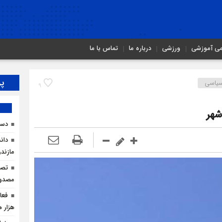
می آموزشی
ورزشی
درباره ما
تماس با ما
پر
یاسی
9
شهر
دست
دان
مازندر
مصدو
هزار ه