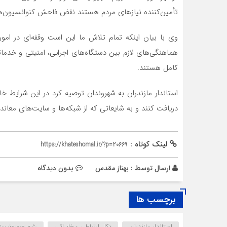
تأمین‌کننده نیازهای مردم‌ هستند نقض فاحش کنوانسیون‌ها
وی با بیان اینکه تمام تلاش ما این است وقفه‌ای در ام
هماهنگی‌های لازم بین دستگاه‌های اجرایی، امنیتی و خدما
کامل هستند.
استاندار مازندران به شهروندان توصیه کرد در این شرایط 
دریافت کنند و به شایعاتی که از شبکه‌ها و سایت‌های معان
لینک کوتاه :
https://khateshomal.ir/?p=20669
ارسال توسط :
بهناز مقدس
بدون دیدگاه
برچسب ها
استاندار مازندران
دکل ارتباطی مخابراتی
رژیم صهیونیس