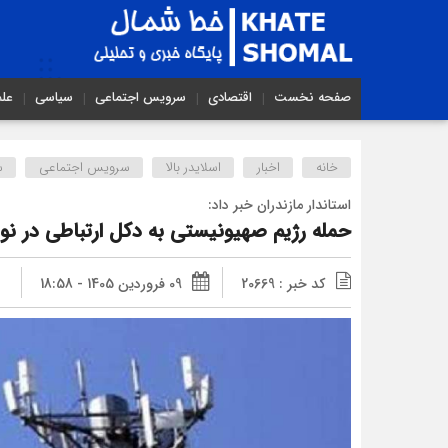
صفحه نخست
اقتصادی
سرویس اجتماعی
سیاسی
عل
خانه
اخبار
اسلایدر بالا
سرویس اجتماعی
س
استاندار مازندران خبر داد:
حمله رژیم صهیونیستی به دکل ارتباطی در نو
کد خبر : 20669
09 فروردین 1405 - 18:58