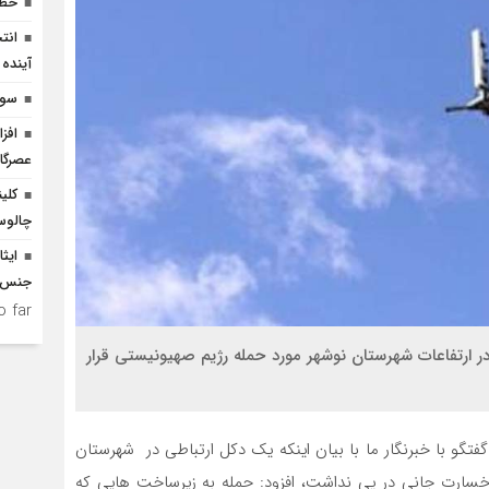
خطر
انت
آینده 
سوگ
افز
عصرگاه
کلی
چالوس
ایثا
جنس 
 far.
 در ارتفاعات شهرستان نوشهر مورد حمله رژیم صهیونیستی قرار
گو با خبرنگار ما با بیان اینکه یک دکل ارتباطی در شهرستان
 خسارت جانی در پی نداشت، افزود: حمله به زیرساخت هایی که