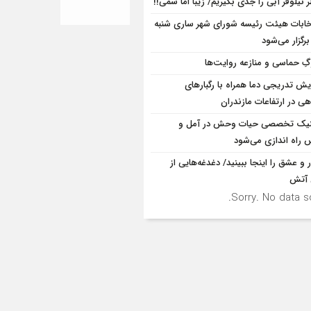
 نیلوفر آبی را جدی بگیریم/ زیبا اما سمی!!
خابات هیئت رئیسه شورای شهر ساری شنبه
برگزار می‌شود
ِ حماسی و منازعه روایت‌ها
ایش تدریجی دما همراه با رگبارهای
ی در ارتفاعات مازندران
نیک تخصصی حیات وحش در آمل و
 راه اندازی می‌شود
ر و عشق را اینجا ببینید/ دغدغه‌هایی از
آتش
Sorry. No data so