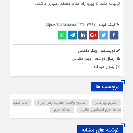
تربیت کنند تا پیرو راه مقام معظم رهبری باشند.
لینک کوتاه :
https://khateshomal.ir/?p=17997
نویسنده : بهناز مقدس
ارسال توسط :
بهناز مقدس
بدون دیدگاه
برچسب ها
تکریم روز مادر
سالروز ولادت حضرت زهرا (س)
مادر شهید
مدافع حرم اسماعیل خانزاد
مدافع حرم
نوشته های مشابه