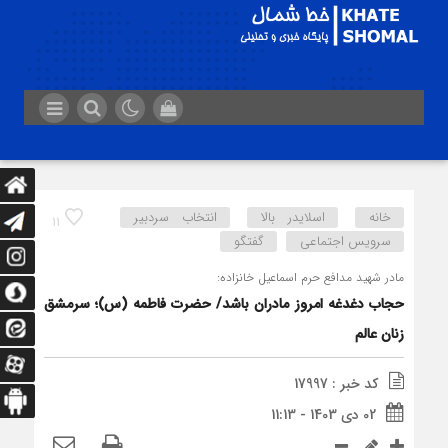
خانه
اسلایدر بالا
انتخاب سردبیر
11
سرویس اجتماعی
گفتگو
مادر شهید مدافع حرم اسماعیل خانزاده:
حجاب دغدغه امروز مادران باشد/ حضرت فاطمه (س)؛ سرمشق
زنان عالم
کد خبر : 17997
02 دی 1403 - 11:13