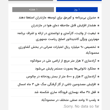
1 روز
1 هفته
مدیران بی‌برنامه و کم‌رمق برای توسعه مازندران استعفا دهند
هشدار افزایش قابل ملاحظه دمای هوا در مازندران
تبعیت از ولایت، کارآمدی و توانمندی در ارائه و اشراف برنامه؛
مهم‌ترین ویژگی کاندیداتور اصلح ریاست جمهوری
تخصیص 90 میلیارد ریال اعتبارات عمرانی در بخش کشاورزی
محمودآباد
آزادسازی 7 هزار متر مربع از اراضی ملی در سوادکوه
عملکرد نانوایی‌ها بصورت مستمر پایش می‌شود
آزادسازی 3 هزار و 500 متر از بستر رودخانه در چالوس
افزایش مصدومین ناشی از گاز گرفتگی سگ طی ۳ ماه امسال
قفل ۳۸ ساله بهسازی فرودگاه ساری شکسته شد
پلمپ 11 واحد صنفی متخلف در محمودآباد
Sorry. No data so far.