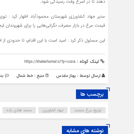
دهند تا در اسرع وقت رسیدگی شود.
مدیر جهاد کشاورزی شهرستان محمودآباد اظهار کرد : توز
قیمت مرغ در بازار مصرف، نگرانی‌هایی را برای شهروندان ایجا
این مسئول ذکر کرد : امید است با این اقدام، تا حدودی از 
لینک کوتاه :
https://khateshomal.ir/?p=18515
ارسال توسط :
بهناز مقدس
منبع : خط شمال
بد
برچسب ها
توزیع مرغ منجمد
جهاد کشاورزی
محمد هادی زاده
نوشته های مشابه