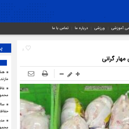
می آموزشی
ورزشی
درباره ما
تماس با ما
پر
8
مهار گرانی
هشد
مازندر
غاف
محمود
سال
حفاظت
مدی
محمودآ