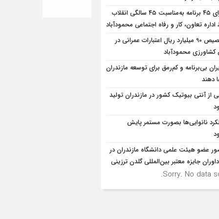
اجرای ۴۵ برنامه به‌مناسبت ۴۵ سالگی انقلاب
داره تعاون، کار و رفاه اجتماعی محمودآباد
تخصیص 90 میلیارد ریال اعتبارات عمرانی در
شاورزی محمودآباد
ران بی‌برنامه و کم‌رمق برای توسعه مازندران
ا دهند
ی از آنتی بیوتیک کشور در مازندران تولید
د
کرد نانوایی‌ها بصورت مستمر پایش
د
ر عضو هیئت علمی دانشگاه مازندران در
اوران جایزه معتبر بین‌المللی گلدن ترزینی
Sorry. No data so