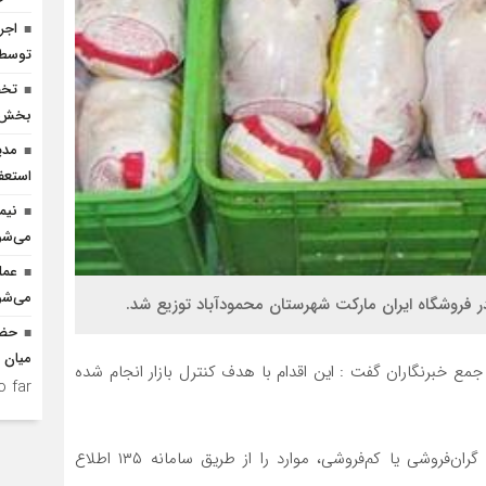
توسط ا
بخش ک
مدی
استعف
نیم
می‌شو
عمل
می‌شو
در فروشگاه ایران مارکت شهرستان محمودآباد توزیع شد.
حضو
میان د
 محمد هادی‌زاده امروز ۳ فروردین در جمع خبرنگاران گفت : این اقدام با هدف کنترل بازار انجام شده
 far.
وی افزود: شهروندان می‌توانند در صورت مشاهده هرگونه گران‌فروشی یا کم‌فروشی، موارد را از طریق سامانه‌ ۱۳۵ اطلاع