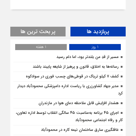
پربازدید ها
پر بحث ترین ها
1 روز
1 هفته
مسیر از قدِ من بلندتر بود، اما دلم رسید
رسانه‌ها به اخلاق، قانون و پرهیز از شایعه پایبند باشند
کشف 7 کیلو تریاک در قوطی‌‌های چسب فوری در سوادکوه
مدیر جهاد کشاورزری با ریاست اداره دامپزشکی محمودآباد دیدار
کرد
هشدار افزایش قابل ملاحظه دمای هوا در مازندران
اجرای ۴۵ برنامه به‌مناسبت ۴۵ سالگی انقلاب توسط اداره تعاون،
کار و رفاه اجتماعی محمودآباد
غافلگيري سارق ساختمان نيمه کاره در محمودآباد