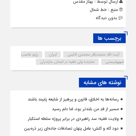
ارسال توسط :
بهناز مقدس
منبع : خط شمال
بدون دیدگاه
برچسب ها
آیت الله محمدباقر محمدی لائینی
ایران
رژیم غاصب
صهیونیستی
نماینده ولی فقیه در استان مازندران
نوشته های مشابه
رسانه‌ها به اخلاق، قانون و پرهیز از شایعه پایبند باشند
مسیر از قدِ من بلندتر بود، اما دلم رسید
ولایت فقیه؛ سد راهبردی در برابر پروژه سلطه استکبار
دود کاه و کلش؛ عامل پنهان تصادفات جاده‌ای زیر ذره‌بین